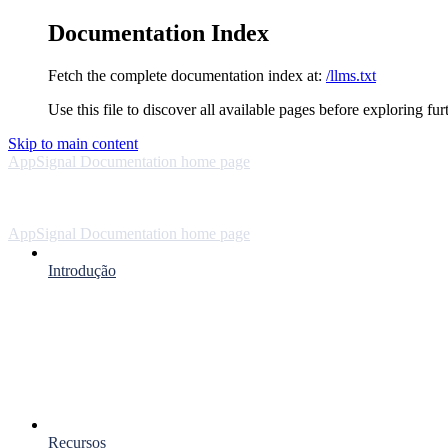
Documentation Index
Fetch the complete documentation index at:
/llms.txt
Use this file to discover all available pages before exploring fur
Skip to main content
AppSignal Documentation
home page
AppSignal Documentation
home page
Introdução
Recursos