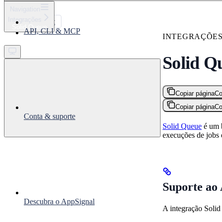
⌘
K
Navigation
Integrações
Support
Solid Queue
API, CLI & MCP
Get started
INTEGRAÇÕE
Solid Q
Copiar página
Co
Copiar página
Co
Conta & suporte
Solid Queue
é um b
execuções de jobs 
Suporte ao 
Descubra o AppSignal
A integração Soli