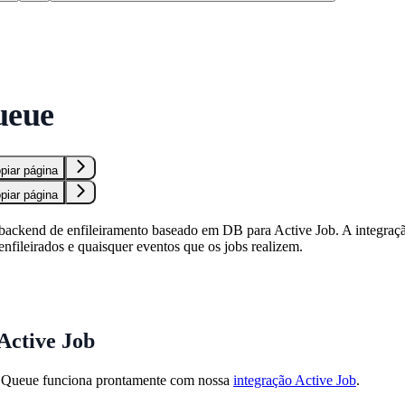
S
ueue
piar página
piar página
ackend de enfileiramento baseado em DB para Active Job. A integraçã
enfileirados e quaisquer eventos que os jobs realizem.
Active Job
d Queue funciona prontamente com nossa
integração Active Job
.