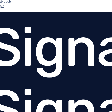
tive Job
plo