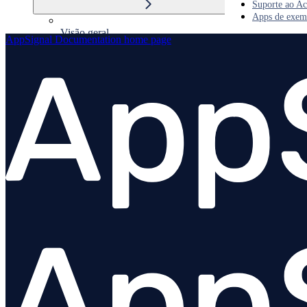
Suporte ao Ac
Apps de exem
Visão geral
AppSignal Documentation
home page
Instalação
Configuração
Integrações
Visão geral
Active Job
Action Cable
Capistrano
CodeOwnership
DataMapper
Delayed::Job