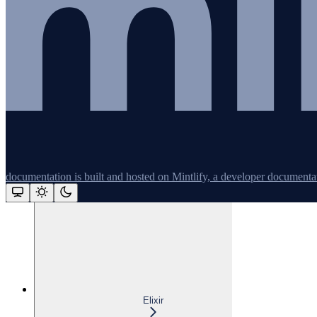
Sinatra
Solid Queue
Gem ViewComponent
Webmachine
Instrumentação personalizada
Ferramentas de linha de comando
Logging
documentation is built and hosted on Mintlify, a developer documenta
Assistant
Responses
are
generated
Elixir
using