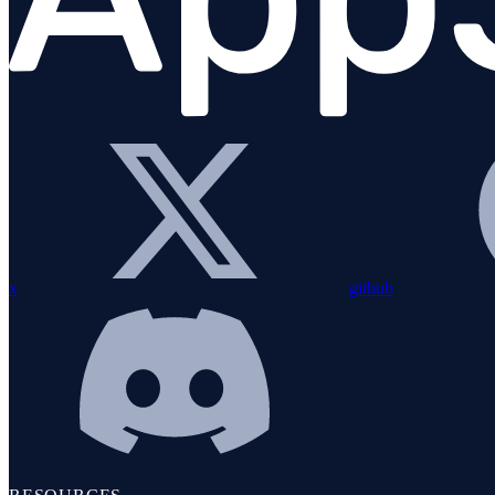
Elasticsearch
Excon
Faraday
Garbage Collection
Global VM Lock
Grape
GraphQL
x
github
Hanami
HTTP.rb gem
Instrumentation do MongoDB
Múltiplas bibliotecas Rack
Net::HTTP
Ownership