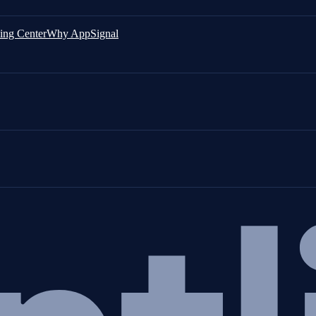
ing Center
Why AppSignal