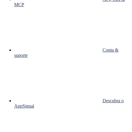
MCP
Conta &
suporte
Descubra o
AppSignal