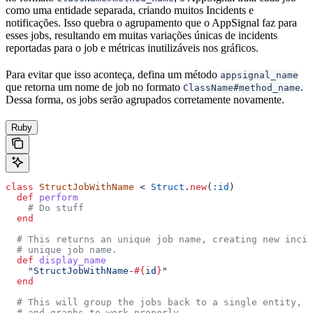
como uma entidade separada, criando muitos Incidents e
notificações. Isso quebra o agrupamento que o AppSignal faz para
esses jobs, resultando em muitas variações únicas de incidents
reportadas para o job e métricas inutilizáveis nos gráficos.
Para evitar que isso aconteça, defina um método
appsignal_name
que retorna um nome de job no formato
.
ClassName#method_name
Dessa forma, os jobs serão agrupados corretamente novamente.
Ruby
class
 StructJobWithName
 < 
Struct
.
new
(
:id
)
  def
 perform
    # Do stuff
  end
  # This returns an unique job name, creating new incid
  # unique job name.
  def
 display_name
    "StructJobWithName-
#{
id
}
"
  end
  # This will group the jobs back to a single entity, a
  # and graphs to work properly.