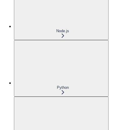
Node.js
Python