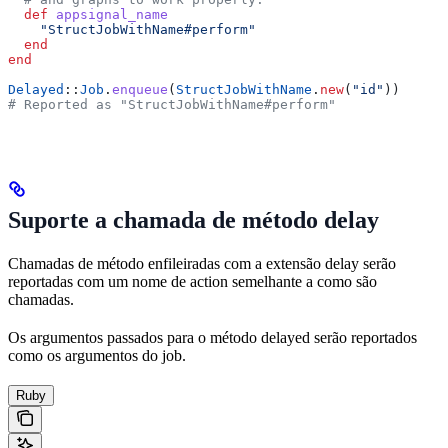
  def
 appsignal_name
    "StructJobWithName#perform"
  end
end
Delayed
::
Job
.
enqueue
(
StructJobWithName
.
new
(
"id"
))
# Reported as "StructJobWithName#perform"
Suporte a chamada de método delay
Chamadas de método enfileiradas com a extensão delay serão
reportadas com um nome de action semelhante a como são
chamadas.
Os argumentos passados para o método delayed serão reportados
como os argumentos do job.
Ruby