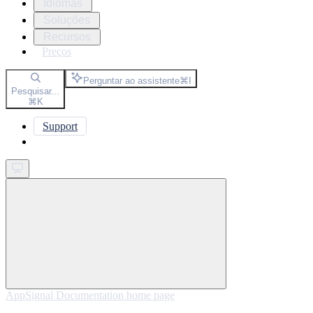
Idiomas
Soluções
Recursos
Preços
Perguntar ao assistente
⌘
I
Pesquisar...
⌘
K
Support
Get started
AppSignal Documentation
home page