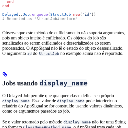
  end
end
Delayed
::
Job
.
enqueue
(
StructJob
.
new
(
"id"
))
# Reported as "StructJob#perform"
Observe que este método de enfileiramento não suporta argumentos,
pois um objeto inteiro é enfileirado. Os objetos do job são
serializados ao serem enfileirados e desserializados ao serem
processados. O AppSignal não lê o estado do objeto desserializado.
O argumento
do
no exemplo acima não é reportado.
id
StructJob
display_name
Jobs usando
O Delayed Job permite que qualquer classe defina seu próprio
. Esse valor de
pode interferir no
display_name
display_name
relatório do AppSignal se for construído usando valores dinâmicos,
como os argumentos passados ao job.
Se o valor retornado pelo método
não for uma String
display_name
no formato
, o AppSignal trata cada job
ClassName#method_name