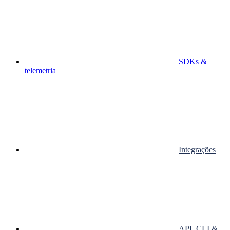
SDKs &
telemetria
Integrações
API, CLI &