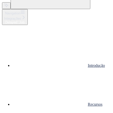
Navigation
Integrações
Delayed::Job
Introdução
Recursos