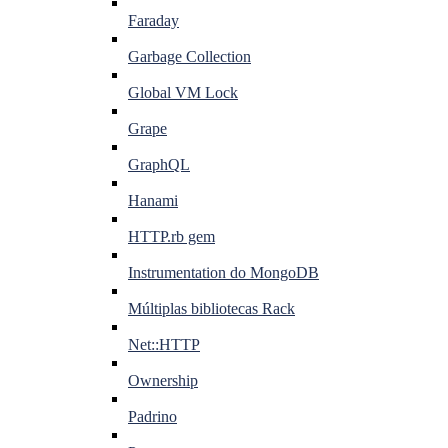
Faraday
Garbage Collection
Global VM Lock
Grape
GraphQL
Hanami
HTTP.rb gem
Instrumentation do MongoDB
Múltiplas bibliotecas Rack
Net::HTTP
Ownership
Padrino