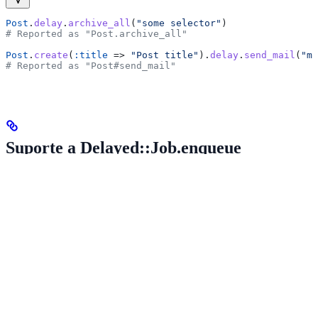
Post
.
delay
.
archive_all
(
"some selector"
)
# Reported as "Post.archive_all"
Post
.
create
(
:title
 => 
"Post title"
).
delay
.
send_mail
(
"ma
# Reported as "Post#send_mail"
Suporte a Delayed::Job.enqueue
Observação
: A detecção de nome de job foi adicionada na versão
2.11.0 da gem Ruby.
Objetos de jobs customizados enfileirados com
serão reportados normalmente, mas não
Delayed::Job.enqueue
reportarão argumentos. Um objeto inteiro é passado para o
Delayed::Job e serializado em YAML e de volta. Não conseguimos
detectar argumentos nesse cenário.