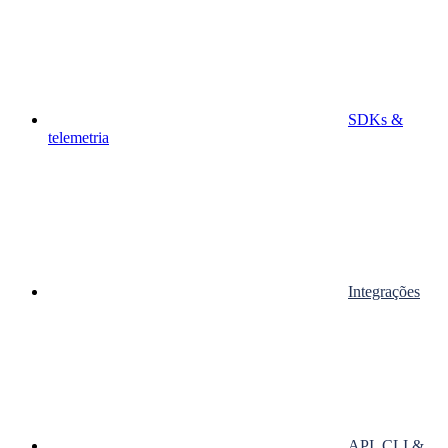
SDKs &
telemetria
Integrações
API, CLI &