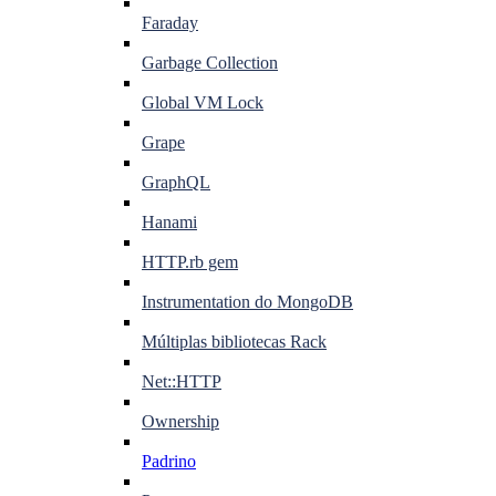
Faraday
Garbage Collection
Global VM Lock
Grape
GraphQL
Hanami
HTTP.rb gem
Instrumentation do MongoDB
Múltiplas bibliotecas Rack
Net::HTTP
Ownership
Padrino