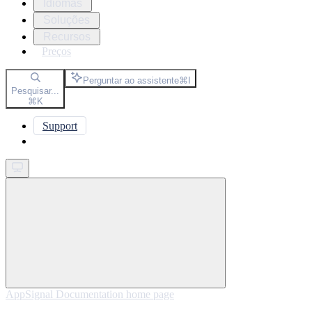
Idiomas
Soluções
Recursos
Preços
Perguntar ao assistente
⌘
I
Pesquisar...
⌘
K
Support
Get started
AppSignal Documentation
home page