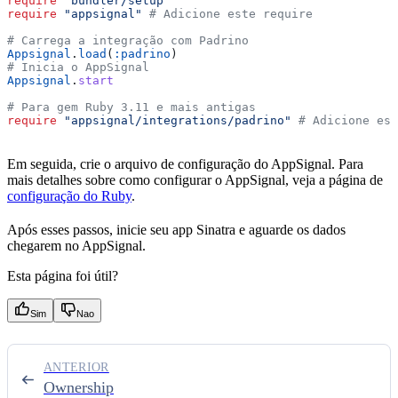
require
 "bundler/setup"
require
 "appsignal"
 # Adicione este require
# Carrega a integração com Padrino
Appsignal
.
load
(
:padrino
)
# Inicia o AppSignal
Appsignal
.
start
# Para gem Ruby 3.11 e mais antigas
require
 "appsignal/integrations/padrino"
 # Adicione es
Em seguida, crie o arquivo de configuração do AppSignal. Para
mais detalhes sobre como configurar o AppSignal, veja a página de
configuração do Ruby
.
Após esses passos, inicie seu app Sinatra e aguarde os dados
chegarem no AppSignal.
Esta página foi útil?
Sim
Nao
ANTERIOR
Ownership