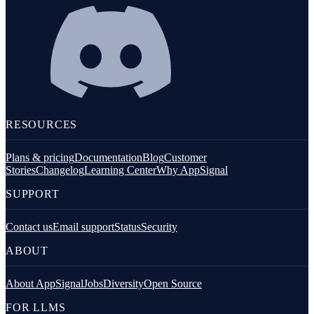
RESOURCES
Plans & pricing
Documentation
Blog
Customer
Stories
Changelog
Learning Center
Why AppSignal
SUPPORT
Contact us
Email support
Status
Security
ABOUT
About AppSignal
Jobs
Diversity
Open Source
FOR LLMS