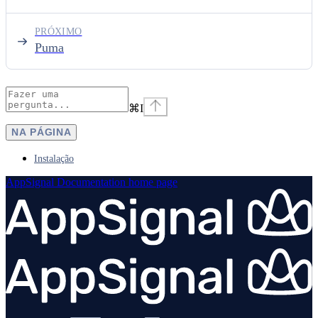
PRÓXIMO
Puma
⌘
I
NA PÁGINA
Instalação
AppSignal Documentation
home page