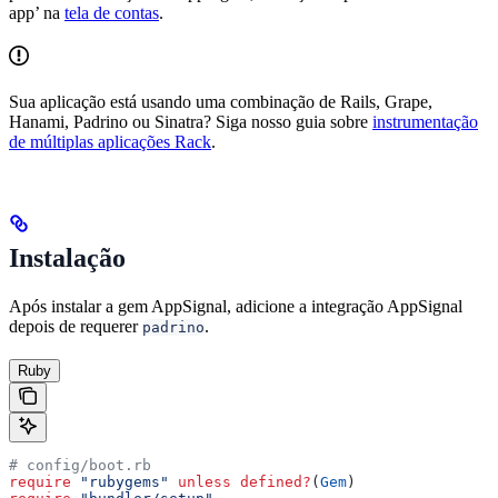
app’ na
tela de contas
.
Sua aplicação está usando uma combinação de Rails, Grape,
Hanami, Padrino ou Sinatra? Siga nosso guia sobre
instrumentação
de múltiplas aplicações Rack
.
Instalação
Após instalar a gem AppSignal, adicione a integração AppSignal
depois de requerer
.
padrino
Ruby
# config/boot.rb
require
 "rubygems"
 unless
 defined?
(
Gem
)