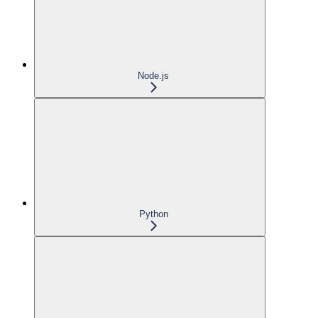
Node.js
Python