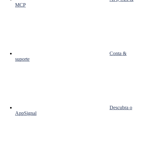
MCP
Conta &
suporte
Descubra o
AppSignal