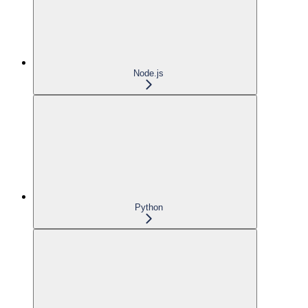
Node.js
Python