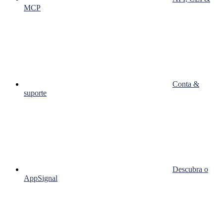
MCP
Conta &
suporte
Descubra o
AppSignal