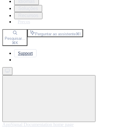
Idiomas
Soluções
Recursos
Preços
Perguntar ao assistente
⌘
I
Pesquisar...
⌘
K
Support
Get started
AppSignal Documentation
home page