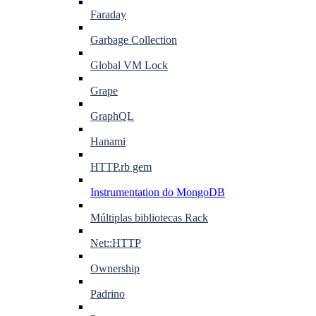
Faraday
Garbage Collection
Global VM Lock
Grape
GraphQL
Hanami
HTTP.rb gem
Instrumentation do MongoDB
Múltiplas bibliotecas Rack
Net::HTTP
Ownership
Padrino