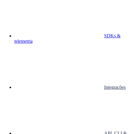
SDKs &
telemetria
Integrações
API, CLI &