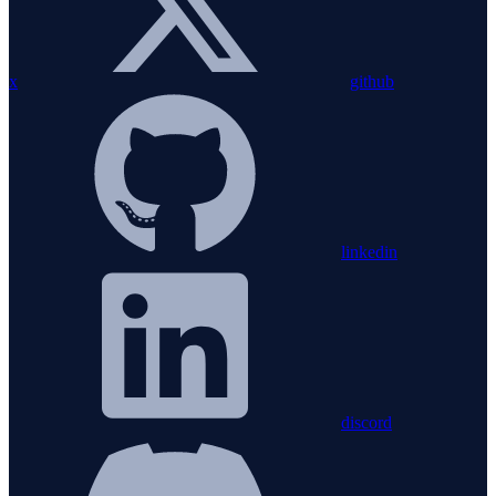
x
github
linkedin
discord