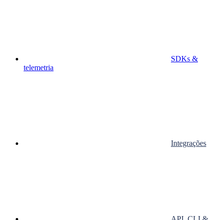
SDKs &
telemetria
Integrações
API, CLI &