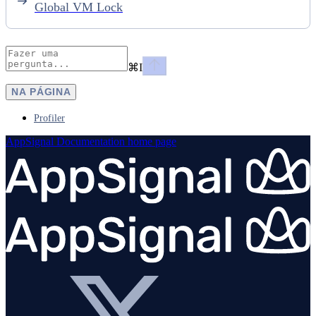
Global VM Lock
⌘
I
NA PÁGINA
Profiler
AppSignal Documentation
home page