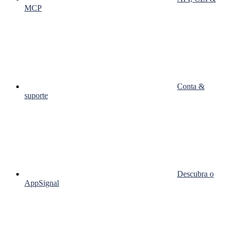
MCP
Conta &
suporte
Descubra o
AppSignal