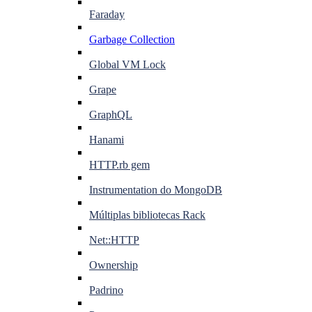
Faraday
Garbage Collection
Global VM Lock
Grape
GraphQL
Hanami
HTTP.rb gem
Instrumentation do MongoDB
Múltiplas bibliotecas Rack
Net::HTTP
Ownership
Padrino