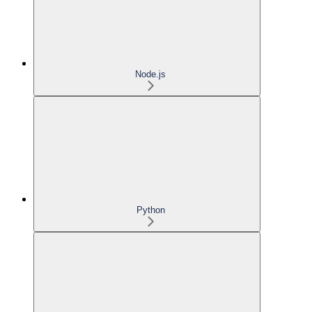
Node.js
Python