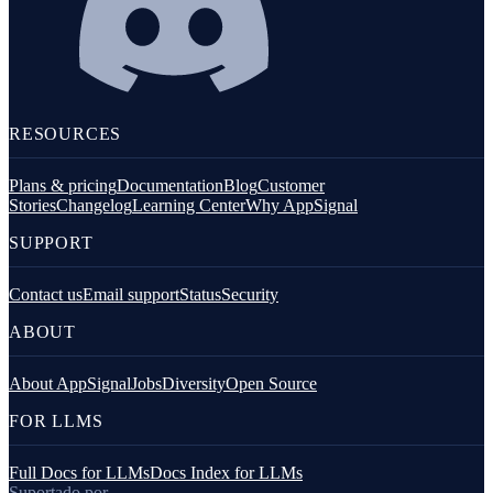
RESOURCES
Plans & pricing
Documentation
Blog
Customer
Stories
Changelog
Learning Center
Why AppSignal
SUPPORT
Contact us
Email support
Status
Security
ABOUT
About AppSignal
Jobs
Diversity
Open Source
FOR LLMS
Full Docs for LLMs
Docs Index for LLMs
Suportado por