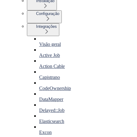
Instalação
Configuração
Integrações
Visão geral
Active Job
Action Cable
Capistrano
CodeOwnership
DataMapper
Delayed::Job
Elasticsearch
Excon