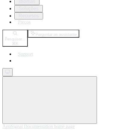
Idiomas
Soluções
Recursos
Preços
Perguntar ao assistente
Pesquisar...
⌘
K
Support
Get started
AppSignal Documentation
home page