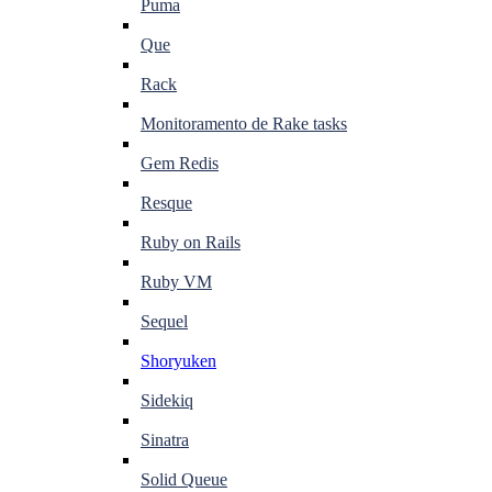
Puma
Que
Rack
Monitoramento de Rake tasks
Gem Redis
Resque
Ruby on Rails
Ruby VM
Sequel
Shoryuken
Sidekiq
Sinatra
Solid Queue