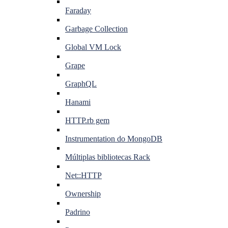
Faraday
Garbage Collection
Global VM Lock
Grape
GraphQL
Hanami
HTTP.rb gem
Instrumentation do MongoDB
Múltiplas bibliotecas Rack
Net::HTTP
Ownership
Padrino