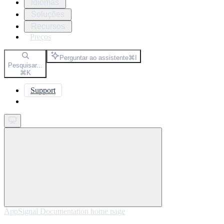
Idiomas
Soluções
Recursos
Preços
Perguntar ao assistente
⌘
I
Pesquisar...
⌘
K
Support
Get started
AppSignal Documentation
home page