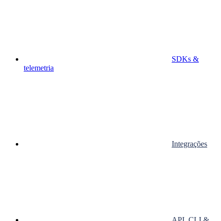
SDKs &
telemetria
Integrações
API, CLI &