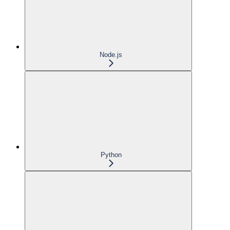
Node.js
Python