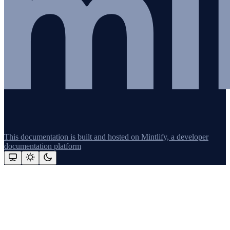
This documentation is built and hosted on Mintlify, a developer
documentation platform
Assistant
Responses
are