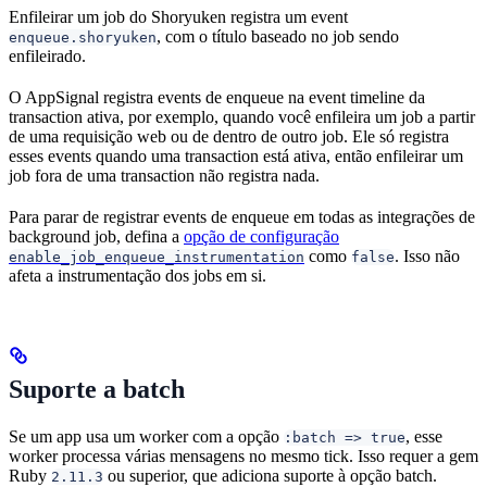
Enfileirar um job do Shoryuken registra um event
, com o título baseado no job sendo
enqueue.shoryuken
enfileirado.
O AppSignal registra events de enqueue na event timeline da
transaction ativa, por exemplo, quando você enfileira um job a partir
de uma requisição web ou de dentro de outro job. Ele só registra
esses events quando uma transaction está ativa, então enfileirar um
job fora de uma transaction não registra nada.
Para parar de registrar events de enqueue em todas as integrações de
background job, defina a
opção de configuração
como
. Isso não
enable_job_enqueue_instrumentation
false
afeta a instrumentação dos jobs em si.
Suporte a batch
Se um app usa um worker com a opção
, esse
:batch => true
worker processa várias mensagens no mesmo tick. Isso requer a gem
Ruby
ou superior, que adiciona suporte à opção batch.
2.11.3