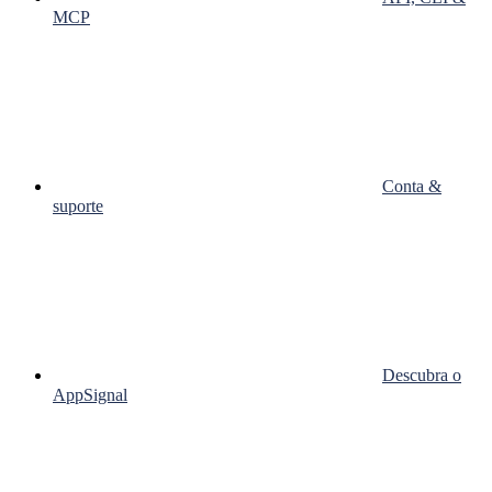
MCP
Conta &
suporte
Descubra o
AppSignal