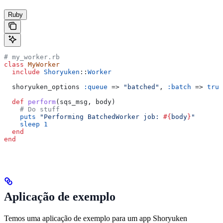
Ruby
# my_worker.rb
class
 MyWorker
  include
 Shoryuken
::
Worker
  shoryuken_options 
:queue
 => 
"batched"
, 
:batch
 => 
true
  def
 perform
(
sqs_msg
, 
body
)
    # Do stuff
    puts
 "Performing BatchedWorker job: 
#{
body
}
"
    sleep
 1
  end
end
Aplicação de exemplo
Temos uma aplicação de exemplo para um app Shoryuken