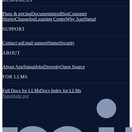
Plans & pricing
Documentation
Blog
Customer
Stories
Changelog
Learning Center
Why AppSignal
SUPPORT
Contact us
Email support
Status
Security
ABOUT
About AppSignal
Jobs
Diversity
Open Source
FOR LLMS
Full Docs for LLMs
Docs Index for LLMs
Suportado por