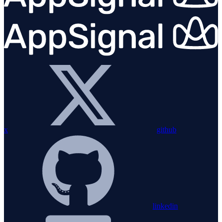
x
github
linkedin