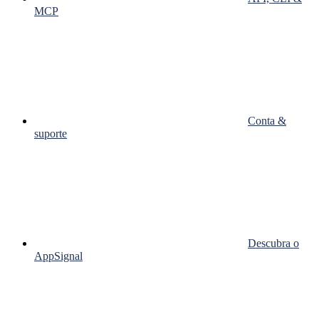
MCP
Conta &
suporte
Descubra o
AppSignal