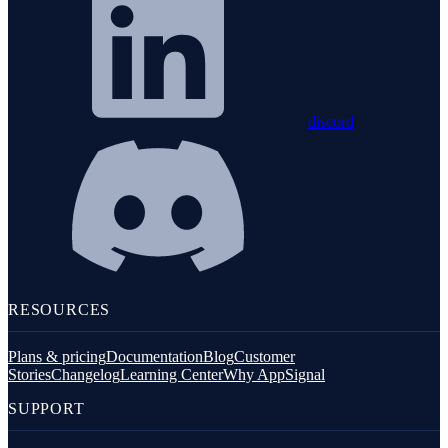
discord
RESOURCES
Plans & pricing
Documentation
Blog
Customer
Stories
Changelog
Learning Center
Why AppSignal
SUPPORT