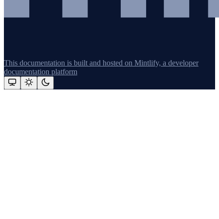
This documentation is built and hosted on Mintlify, a developer
documentation platform
Assistant
Responses
are
generated
using
AI
and
may
contain
mistakes.