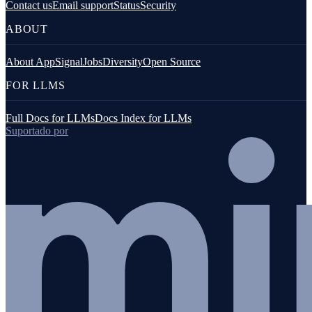
Contact us
Email support
Status
Security
ABOUT
About AppSignal
Jobs
Diversity
Open Source
FOR LLMS
Full Docs for LLMs
Docs Index for LLMs
Suportado por