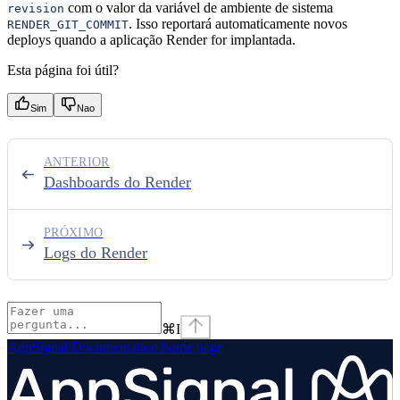
com o valor da variável de ambiente de sistema
revision
. Isso reportará automaticamente novos
RENDER_GIT_COMMIT
deploys quando a aplicação Render for implantada.
Esta página foi útil?
Sim
Nao
ANTERIOR
Dashboards do Render
PRÓXIMO
Logs do Render
⌘
I
AppSignal Documentation
home page