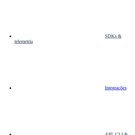
SDKs &
telemetria
Integrações
API, CLI &