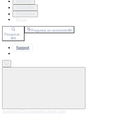
Idiomas
Soluções
Recursos
Preços
Perguntar ao assistente
⌘
I
Pesquisar...
⌘
K
Support
Get started
AppSignal Documentation
home page