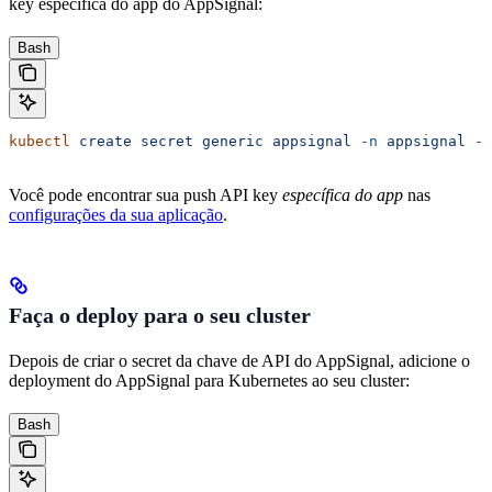
key específica do app do AppSignal:
Bash
kubectl
 create
 secret
 generic
 appsignal
 -n
 appsignal
 --
Você pode encontrar sua push API key
específica do app
nas
configurações da sua aplicação
.
Faça o deploy para o seu cluster
Depois de criar o secret da chave de API do AppSignal, adicione o
deployment do AppSignal para Kubernetes ao seu cluster:
Bash