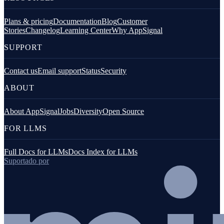
Plans & pricing
Documentation
Blog
Customer
Stories
Changelog
Learning Center
Why AppSignal
SUPPORT
Contact us
Email support
Status
Security
ABOUT
About AppSignal
Jobs
Diversity
Open Source
FOR LLMS
Full Docs for LLMs
Docs Index for LLMs
Suportado por