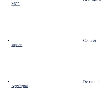
MCP
Conta &
suporte
Descubra o
AppSignal