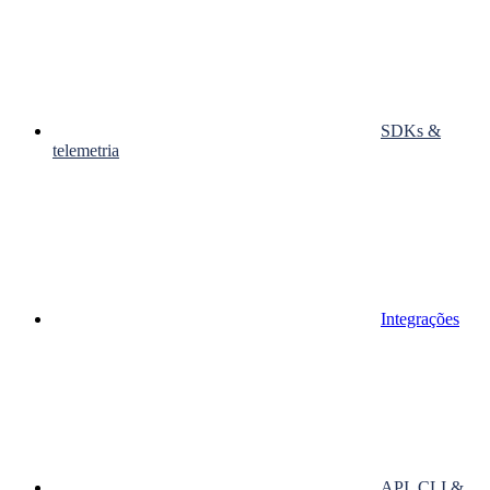
SDKs &
telemetria
Integrações
API, CLI &