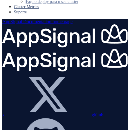
Faça o deploy para o seu cluster
Cluster Metrics
Suporte
AppSignal Documentation
home page
x
github