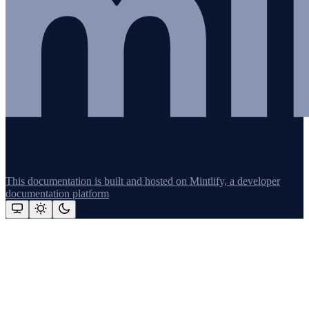
This documentation is built and hosted on Mintlify, a developer
documentation platform
Assistant
Responses
are