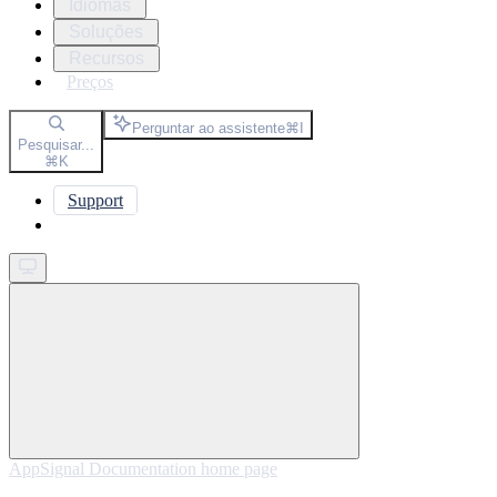
Idiomas
Soluções
Recursos
Preços
Perguntar ao assistente
⌘
I
Pesquisar...
⌘
K
Support
Get started
AppSignal Documentation
home page