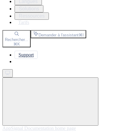
Langues
Solutions
Ressources
Tarifs
Demander à l'assistant
⌘
I
Rechercher...
⌘
K
Support
Get started
AppSignal Documentation
home page