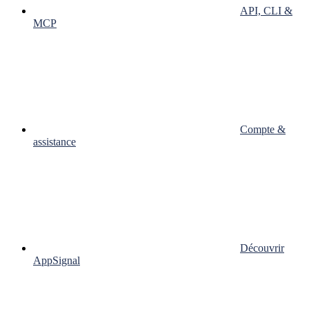
API, CLI &
MCP
Compte &
assistance
Découvrir
AppSignal