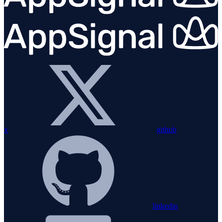
x
github
linkedin