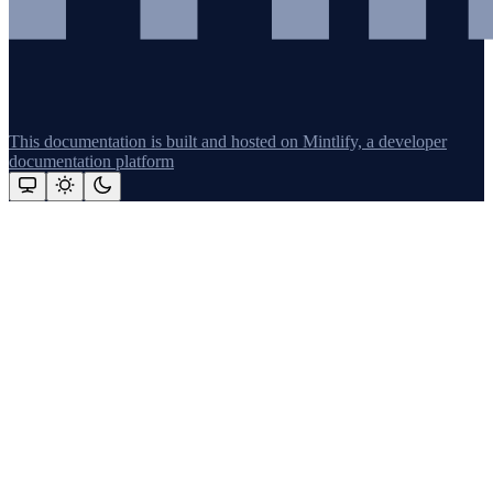
This documentation is built and hosted on Mintlify, a developer
documentation platform
Assistant
Responses
are
generated
using
AI
and
may
contain
mistakes.