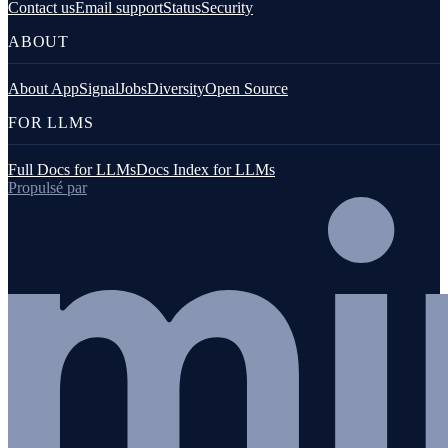
Contact us
Email support
Status
Security
ABOUT
About AppSignal
Jobs
Diversity
Open Source
FOR LLMS
Full Docs for LLMs
Docs Index for LLMs
Propulsé par