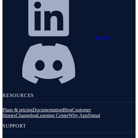
discord
RESOURCES
Plans & pricing
Documentation
Blog
Customer
Stories
Changelog
Learning Center
Why AppSignal
SUPPORT