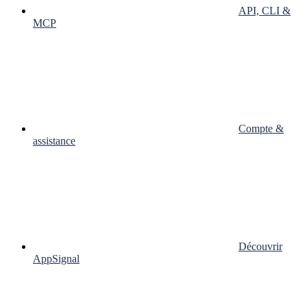
API, CLI &
MCP
Compte &
assistance
Découvrir
AppSignal