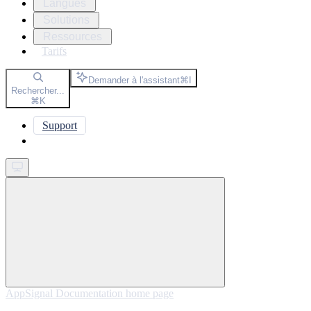
Langues
Solutions
Ressources
Tarifs
Demander à l'assistant
⌘
I
Rechercher...
⌘
K
Support
Get started
AppSignal Documentation
home page