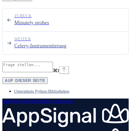
ZURÜCK
Minutely probes
WEITER
Celery-Instrumentierung
⌘
I
AUF DIESER SEITE
Unterstützte Python-Bibliotheken
AppSignal Documentation
home page