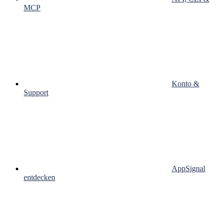
MCP
Konto &
Support
AppSignal
entdecken