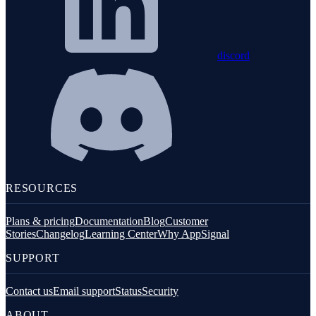
discord
RESOURCES
Plans & pricing
Documentation
Blog
Customer
Stories
Changelog
Learning Center
Why AppSignal
SUPPORT
Contact us
Email support
Status
Security
ABOUT