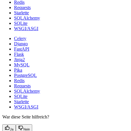
Redis
Requests
Starlette
SQLAlchemy
SQLite
WSGI/ASGI
Celery
Django
FastAPI
Flask
Jinja2
MySQL
Pika
PostgreSQL
Redis
Requests
SQLAlchemy
SQLite
Starlette
WSGI/ASGI
War diese Seite hilfreich?
Ja
Nein