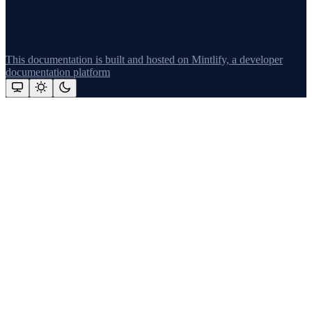
This documentation is built and hosted on Mintlify, a developer
documentation platform
Assistant
Responses
are
generated
using
AI
and
may
contain
mistakes.
Suggestions