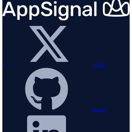
x
github
linkedin