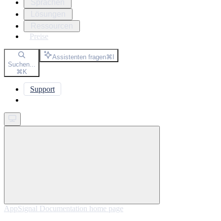
Sprachen
Lösungen
Ressourcen
Preise
Assistenten fragen
⌘
I
Suchen...
⌘
K
Support
Get started
AppSignal Documentation
home page