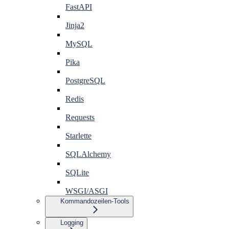
FastAPI
Jinja2
MySQL
Pika
PostgreSQL
Redis
Requests
Starlette
SQLAlchemy
SQLite
WSGI/ASGI
Kommandozeilen-Tools
Logging