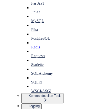
FastAPI
Jinja2
MySQL
Pika
PostgreSQL
Redis
Requests
Starlette
SQLAlchemy
SQLite
WSGI/ASGI
Kommandozeilen-Tools
Logging