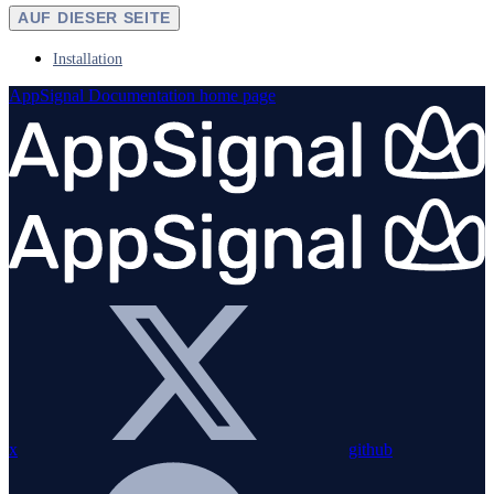
AUF DIESER SEITE
Installation
AppSignal Documentation
home page
x
github