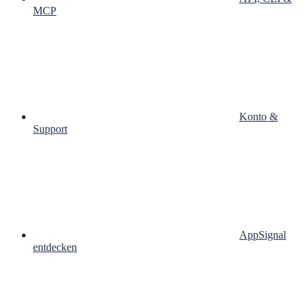
MCP
Konto &
Support
AppSignal
entdecken