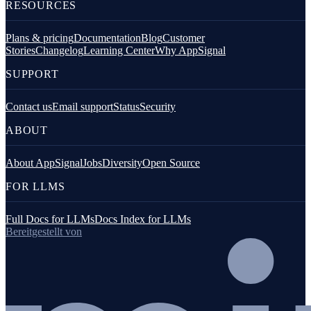
RESOURCES
Plans & pricing
Documentation
Blog
Customer
Stories
Changelog
Learning Center
Why AppSignal
SUPPORT
Contact us
Email support
Status
Security
ABOUT
About AppSignal
Jobs
Diversity
Open Source
FOR LLMS
Full Docs for LLMs
Docs Index for LLMs
Bereitgestellt von