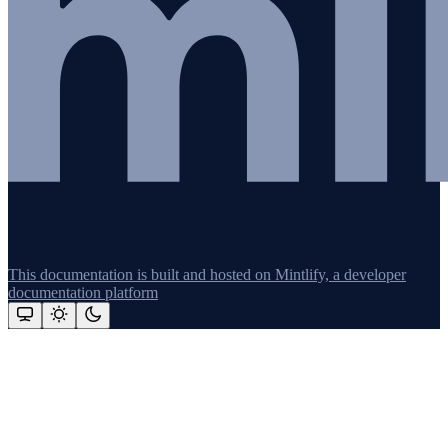
This documentation is built and hosted on Mintlify, a developer
documentation platform
Assistant
Responses