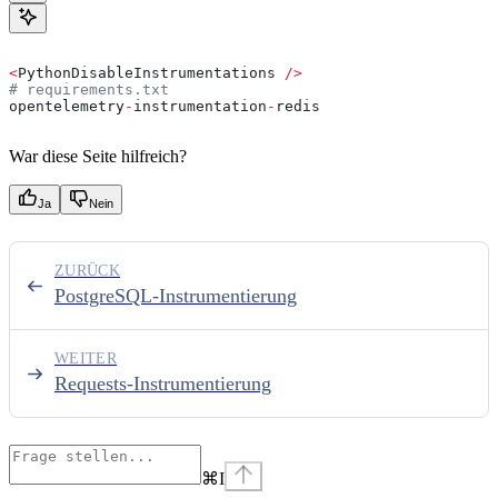
<
PythonDisableInstrumentations 
/>
# requirements.txt
opentelemetry
-
instrumentation
-
redis
War diese Seite hilfreich?
Ja
Nein
ZURÜCK
PostgreSQL-Instrumentierung
WEITER
Requests-Instrumentierung
⌘
I