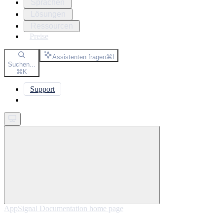
Sprachen
Lösungen
Ressourcen
Preise
Assistenten fragen
⌘
I
Suchen...
⌘
K
Support
Get started
AppSignal Documentation
home page