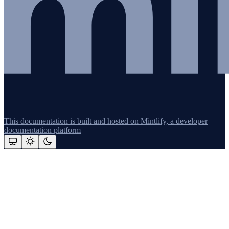
This documentation is built and hosted on Mintlify, a developer
documentation platform
Assistant
Responses
are
generated
using