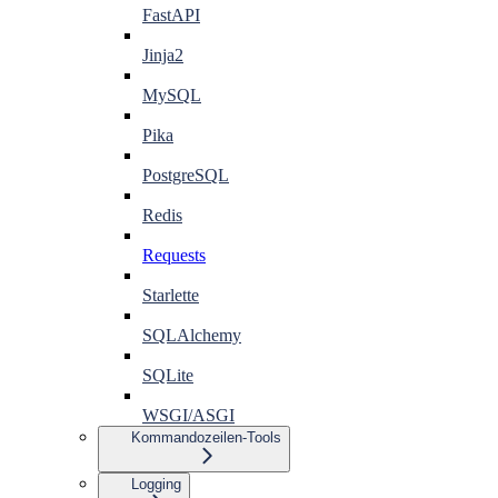
FastAPI
Jinja2
MySQL
Pika
PostgreSQL
Redis
Requests
Starlette
SQLAlchemy
SQLite
WSGI/ASGI
Kommandozeilen-Tools
Logging