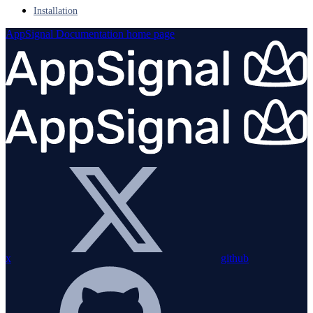
Installation
AppSignal Documentation
home page
x
github