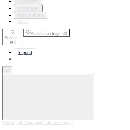
Sprachen
Lösungen
Ressourcen
Preise
Assistenten fragen
⌘
I
Suchen...
⌘
K
Support
Get started
AppSignal Documentation
home page