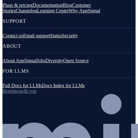
Plans & pricing
Documentation
Blog
Customer
Stories
Changelog
Learning Center
Why AppSignal
SUPPORT
Contact us
Email support
Status
Security
ABOUT
About AppSignal
Jobs
Diversity
Open Source
FOR LLMS
Full Docs for LLMs
Docs Index for LLMs
Bereitgestellt von