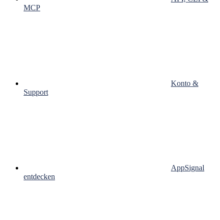
MCP
Konto &
Support
AppSignal
entdecken