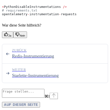
<
PythonDisableInstrumentations 
/>
# requirements.txt
opentelemetry
-
instrumentation
-
requests
War diese Seite hilfreich?
Ja
Nein
ZURÜCK
Redis-Instrumentierung
WEITER
Starlette-Instrumentierung
⌘
I
AUF DIESER SEITE