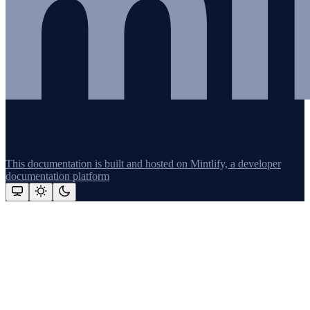
This documentation is built and hosted on Mintlify, a developer
documentation platform
Assistant
Responses
are
generated
using