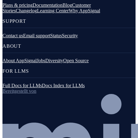
Plans & pricing
Documentation
Blog
Customer
Stories
Changelog
Learning Center
Why AppSignal
SUPPORT
Contact us
Email support
Status
Security
ABOUT
About AppSignal
Jobs
Diversity
Open Source
FOR LLMS
Full Docs for LLMs
Docs Index for LLMs
Bereitgestellt von