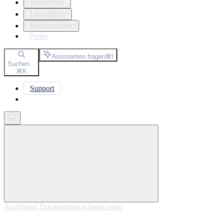
Sprachen
Lösungen
Ressourcen
Preise
Assistenten fragen
⌘
I
Suchen...
⌘
K
Support
Get started
AppSignal Documentation
home page