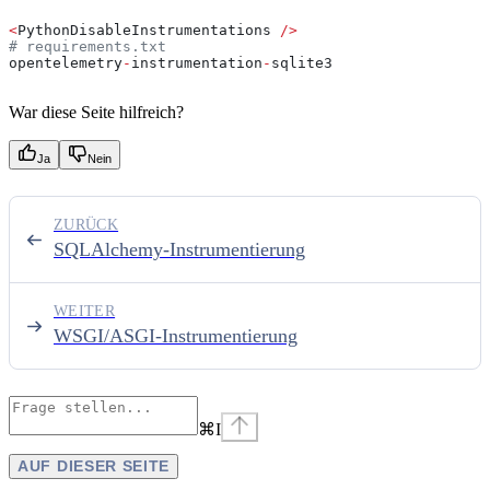
<
PythonDisableInstrumentations 
/>
# requirements.txt
opentelemetry
-
instrumentation
-
sqlite3
War diese Seite hilfreich?
Ja
Nein
ZURÜCK
SQLAlchemy-Instrumentierung
WEITER
WSGI/ASGI-Instrumentierung
⌘
I
AUF DIESER SEITE