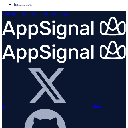
Installation
AppSignal Documentation
home page
x
github