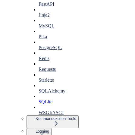
FastAPI
Jinja2
MySQL
Pika
PostgreSQL
Redis
Requests
Starlette
SQLAlchemy
SQLite
WSGI/ASGI
Kommandozeilen-Tools
Logging