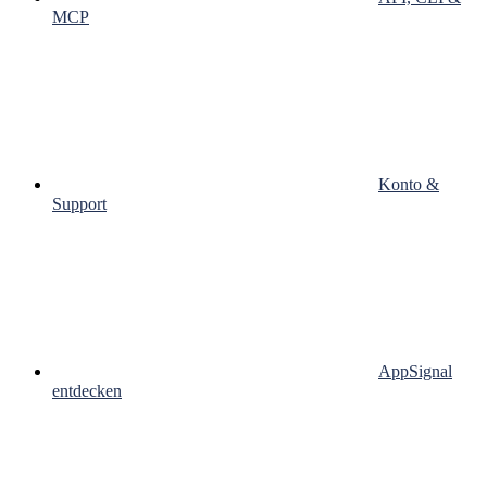
MCP
Konto &
Support
AppSignal
entdecken