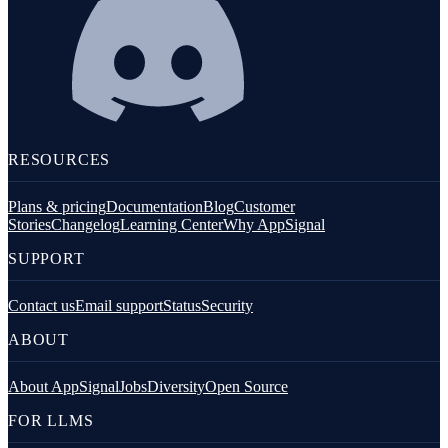
RESOURCES
Plans & pricing
Documentation
Blog
Customer
Stories
Changelog
Learning Center
Why AppSignal
SUPPORT
Contact us
Email support
Status
Security
ABOUT
About AppSignal
Jobs
Diversity
Open Source
FOR LLMS