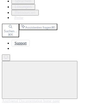
Sprachen
Lösungen
Ressourcen
Preise
Assistenten fragen
⌘
I
Suchen...
⌘
K
Support
Get started
AppSignal Documentation
home page