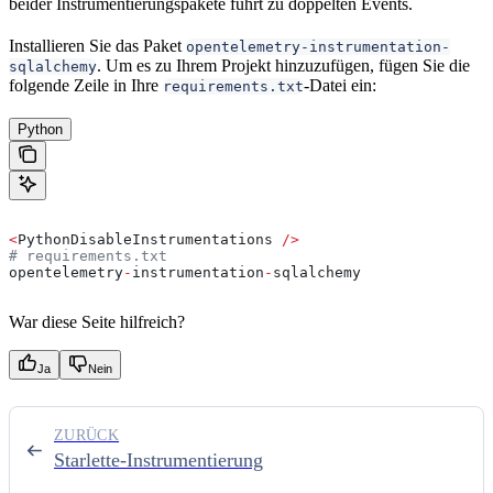
beider Instrumentierungspakete führt zu doppelten Events.
Installieren Sie das Paket
opentelemetry-instrumentation-
. Um es zu Ihrem Projekt hinzuzufügen, fügen Sie die
sqlalchemy
folgende Zeile in Ihre
-Datei ein:
requirements.txt
Python
<
PythonDisableInstrumentations 
/>
# requirements.txt
opentelemetry
-
instrumentation
-
sqlalchemy
War diese Seite hilfreich?
Ja
Nein
ZURÜCK
Starlette-Instrumentierung