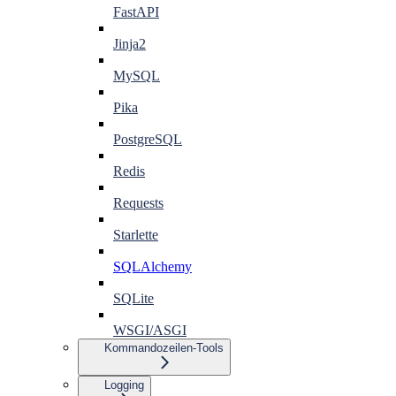
FastAPI
Jinja2
MySQL
Pika
PostgreSQL
Redis
Requests
Starlette
SQLAlchemy
SQLite
WSGI/ASGI
Kommandozeilen-Tools
Logging