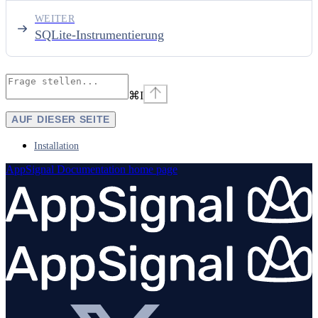
WEITER
SQLite-Instrumentierung
⌘
I
AUF DIESER SEITE
Installation
AppSignal Documentation
home page