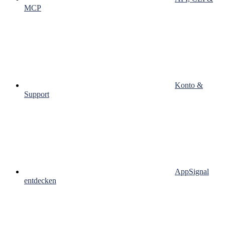
MCP
Konto &
Support
AppSignal
entdecken