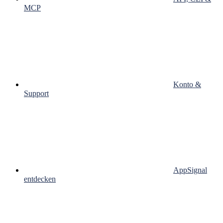
MCP
Konto &
Support
AppSignal
entdecken