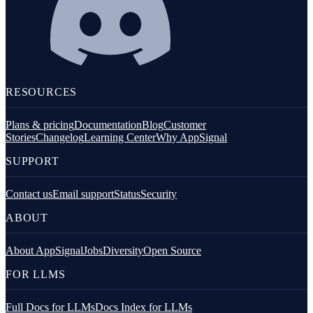
RESOURCES
Plans & pricing
Documentation
Blog
Customer
Stories
Changelog
Learning Center
Why AppSignal
SUPPORT
Contact us
Email support
Status
Security
ABOUT
About AppSignal
Jobs
Diversity
Open Source
FOR LLMS
Full Docs for LLMs
Docs Index for LLMs