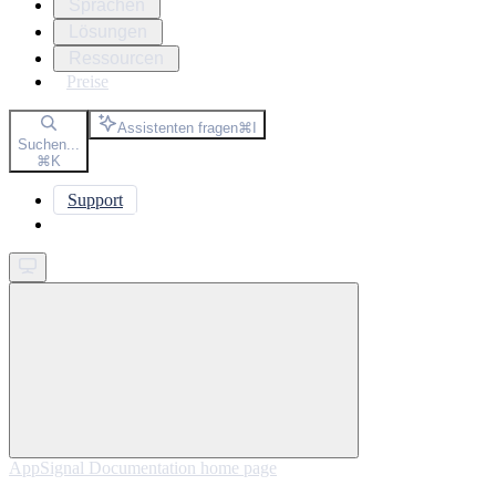
Sprachen
Lösungen
Ressourcen
Preise
Assistenten fragen
⌘
I
Suchen...
⌘
K
Support
Get started
AppSignal Documentation
home page