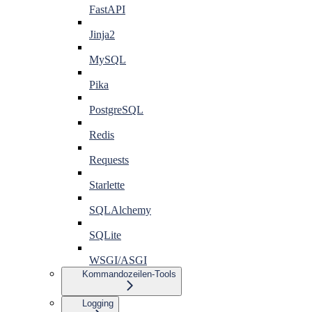
FastAPI
Jinja2
MySQL
Pika
PostgreSQL
Redis
Requests
Starlette
SQLAlchemy
SQLite
WSGI/ASGI
Kommandozeilen-Tools
Logging