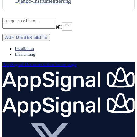
Django-Instrumentierung
⌘
I
AUF DIESER SEITE
Installation
Einrichtung
AppSignal Documentation
home page