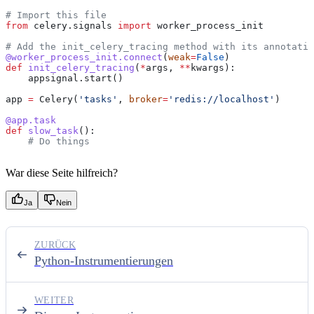
# Import this file
from
 celery.signals 
import
 worker_process_init
# Add the init_celery_tracing method with its annotatio
@worker_process_init.connect
(
weak
=
False
)
def
 init_celery_tracing
(
*
args
, 
**
kwargs
):
    appsignal.start()
app 
=
 Celery(
'tasks'
, 
broker
=
'redis://localhost'
)
@app.task
def
 slow_task
():
    # Do things
War diese Seite hilfreich?
Ja
Nein
ZURÜCK
Python-Instrumentierungen
WEITER