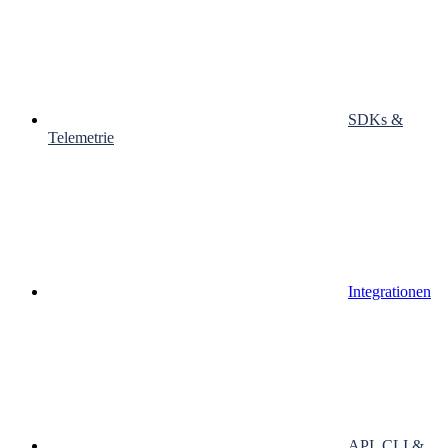
SDKs &
Telemetrie
Integrationen
API, CLI &