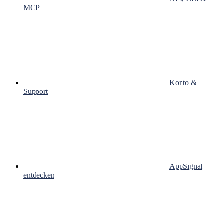
MCP
Konto &
Support
AppSignal
entdecken