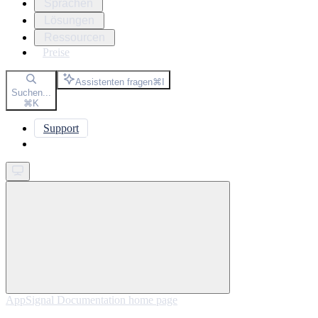
Sprachen
Lösungen
Ressourcen
Preise
Assistenten fragen
⌘
I
Suchen...
⌘
K
Support
Get started
AppSignal Documentation
home page