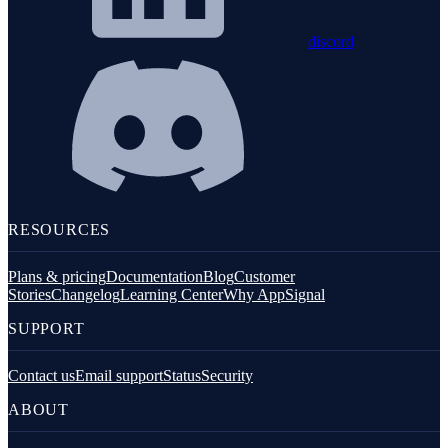
discord
RESOURCES
Plans & pricing
Documentation
Blog
Customer
Stories
Changelog
Learning Center
Why AppSignal
SUPPORT
Contact us
Email support
Status
Security
ABOUT