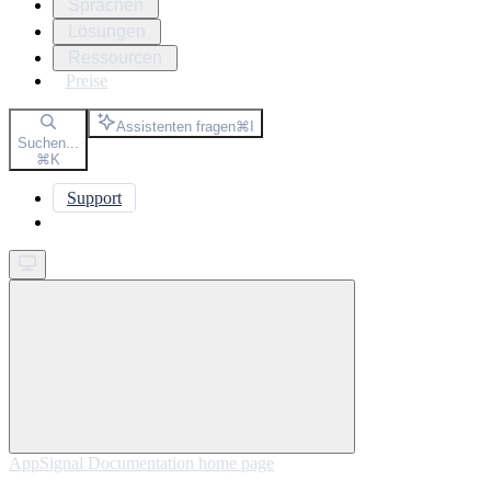
Sprachen
Lösungen
Ressourcen
Preise
Assistenten fragen
⌘
I
Suchen...
⌘
K
Support
Get started
AppSignal Documentation
home page