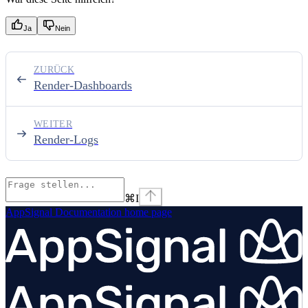
Ja
Nein
ZURÜCK
Render-Dashboards
WEITER
Render-Logs
⌘
I
AppSignal Documentation
home page