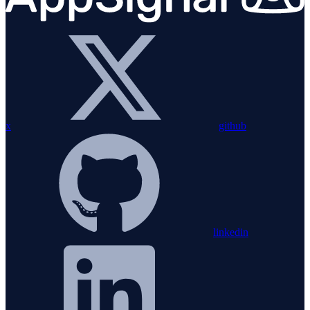
x
github
linkedin