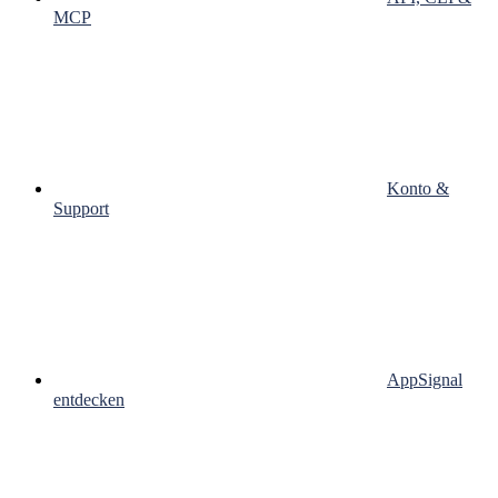
MCP
Konto &
Support
AppSignal
entdecken