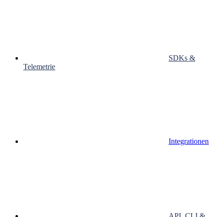
SDKs &
Telemetrie
Integrationen
API, CLI &