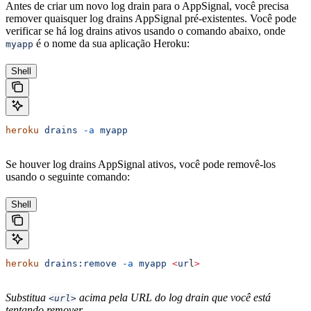
Antes de criar um novo log drain para o AppSignal, você precisa
remover quaisquer log drains AppSignal pré-existentes. Você pode
verificar se há log drains ativos usando o comando abaixo, onde
é o nome da sua aplicação Heroku:
myapp
Shell
heroku
 drains
 -a
 myapp
Se houver log drains AppSignal ativos, você pode removê-los
usando o seguinte comando:
Shell
heroku
 drains:remove
 -a
 myapp
 <
ur
l
>
Substitua
acima pela URL do log drain que você está
<url>
tentando remover