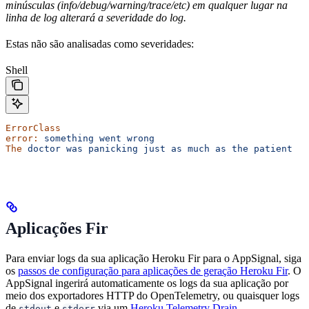
minúsculas (info/debug/warning/trace/etc) em qualquer lugar na
linha de log alterará a severidade do log.
Estas não são analisadas como severidades:
Shell
ErrorClass
error:
 something
 went
 wrong
The
 doctor
 was
 panicking
 just
 as
 much
 as
 the
 patient
Aplicações Fir
Para enviar logs da sua aplicação Heroku Fir para o AppSignal, siga
os
passos de configuração para aplicações de geração Heroku Fir
. O
AppSignal ingerirá automaticamente os logs da sua aplicação por
meio dos exportadores HTTP do OpenTelemetry, ou quaisquer logs
de
e
via um
Heroku Telemetry Drain
.
stdout
stderr