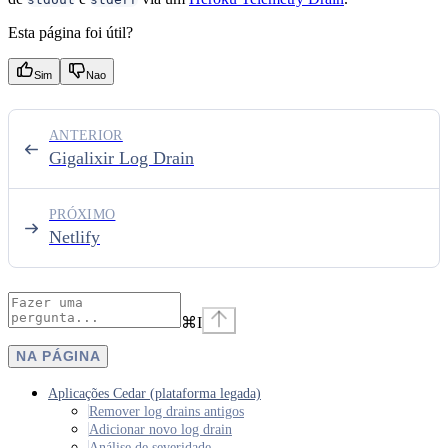
Esta página foi útil?
Sim
Nao
ANTERIOR
Gigalixir Log Drain
PRÓXIMO
Netlify
⌘
I
NA PÁGINA
Aplicações Cedar (plataforma legada)
Remover log drains antigos
Adicionar novo log drain
Análise de severidade