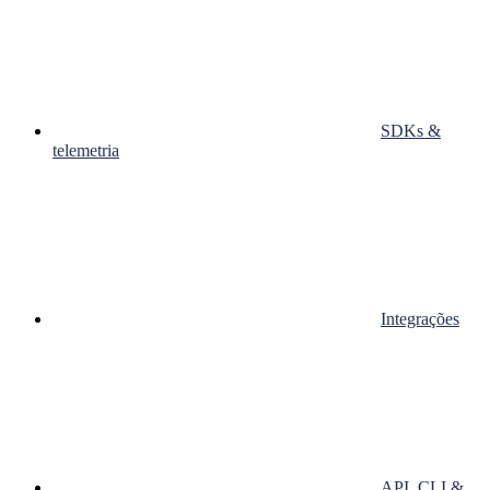
SDKs &
telemetria
Integrações
API, CLI &