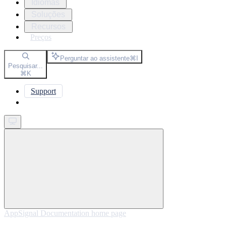
Idiomas
Soluções
Recursos
Preços
Perguntar ao assistente
⌘
I
Pesquisar...
⌘
K
Support
Get started
AppSignal Documentation
home page