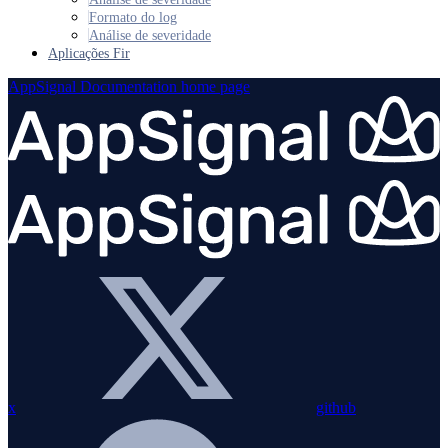
Formato do log
Análise de severidade
Aplicações Fir
AppSignal Documentation
home page
x
github