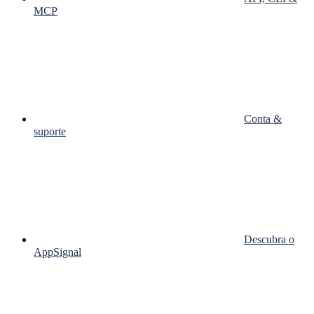
MCP
Conta &
suporte
Descubra o
AppSignal