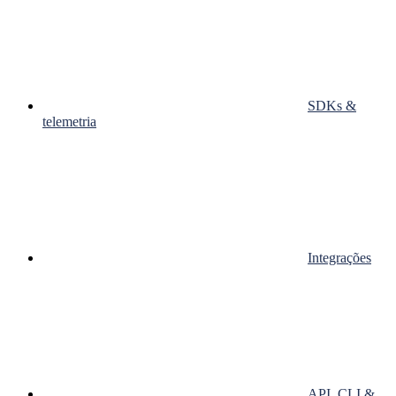
SDKs &
telemetria
Integrações
API, CLI &