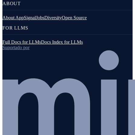
ABOUT
About AppSignal
Jobs
Diversity
Open Source
FOR LLMS
Full Docs for LLMs
Docs Index for LLMs
Suportado por