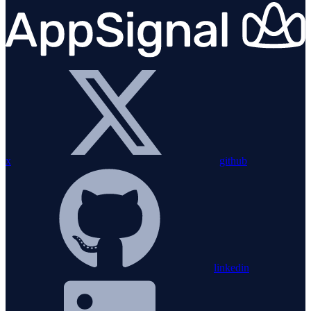
x
github
linkedin