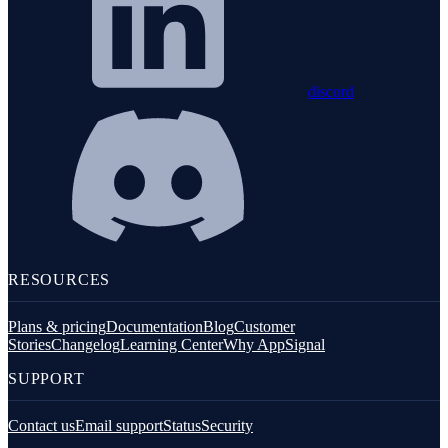
discord
RESOURCES
Plans & pricing
Documentation
Blog
Customer
Stories
Changelog
Learning Center
Why AppSignal
SUPPORT
Contact us
Email support
Status
Security