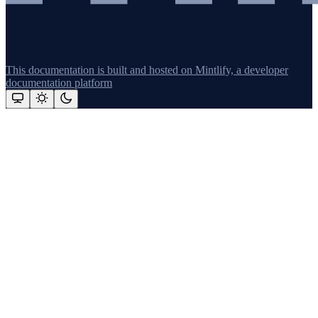
This documentation is built and hosted on Mintlify, a developer
documentation platform
Assistant
Responses
are
generated
using
AI
and
may
contain
mistakes.
Suggestions