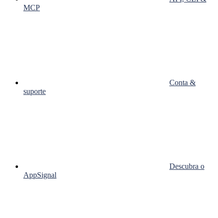
MCP
Conta &
suporte
Descubra o
AppSignal