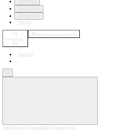
Idiomas
Soluções
Recursos
Preços
Perguntar ao assistente
Pesquisar...
⌘
K
Support
Get started
AppSignal Documentation
home page