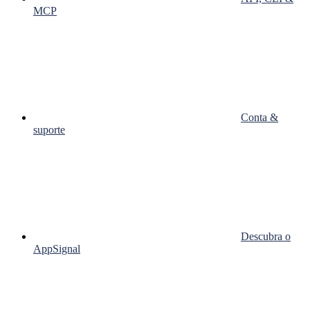
MCP
Conta &
suporte
Descubra o
AppSignal