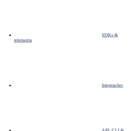
SDKs &
telemetria
Integrações
API, CLI &