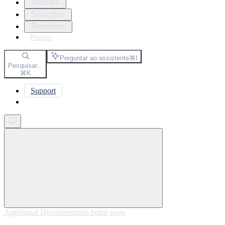
Idiomas
Soluções
Recursos
Preços
Perguntar ao assistente
⌘
I
Pesquisar...
⌘
K
Support
Get started
AppSignal Documentation
home page