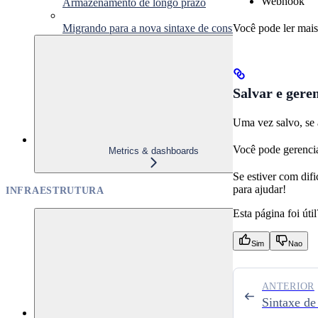
Webhook
Armazenamento de longo prazo
Você pode ler mais
Migrando para a nova sintaxe de consulta
Salvar e geren
Uma vez salvo, se a
Você pode gerencia
Metrics & dashboards
Se estiver com dif
para ajudar!
INFRAESTRUTURA
Esta página foi útil
Sim
Nao
ANTERIOR
Sintaxe de