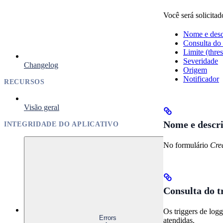
Você será solicitado
Nome e desc
Consulta do 
Limite (thre
Severidade
Changelog
Origem
Notificador
RECURSOS
Visão geral
Nome e descr
INTEGRIDADE DO APLICATIVO
No formulário
Cre
Consulta do t
Os triggers de log
Errors
atendidas.