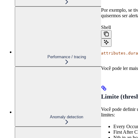
Por exemplo, se t
quisermos ser alert
Shell
attributes.dura
Performance / tracing
Você pode ler mais
Limite (thres
Você pode definir u
limites:
Anomaly detection
Every Occur
First After C
Nth in an ho