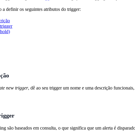
 a definir os seguintes atributos do trigger:
rição
trigger
shold)
ição
ate new trigger
, dê ao seu trigger um nome e uma descrição funcionais
rigger
ging são baseados em consulta, o que significa que um alerta é dispara