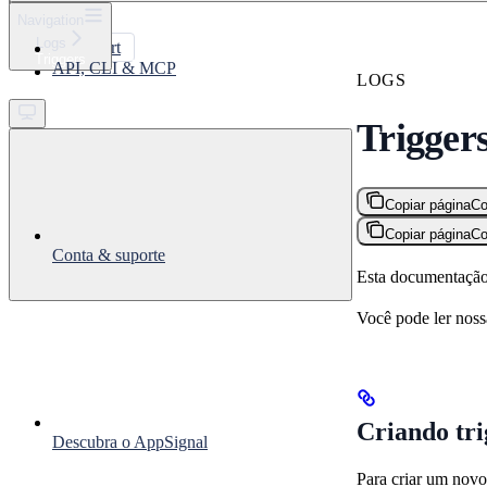
⌘
K
Navigation
Logs
Support
Triggers
API, CLI & MCP
Get started
LOGS
Trigger
Copiar página
Co
Copiar página
Co
Conta & suporte
Esta documentação 
Você pode ler nos
Criando tri
Descubra o AppSignal
Para criar um novo