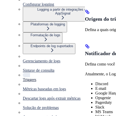
Configurar logging
Logging a partir de integrações do
AppSignal
Origem do tr
Plataformas de logging
Defina a quais orig
Formatação de logs
Endpoints de log suportados
Notificador d
Gerenciamento de logs
Defina como você é
Sintaxe de consulta
Atualmente, o Logg
Triggers
Discord
E-mail
Métricas baseadas em logs
Google Han
Opsgenie
Descartar logs após extrair métricas
Pagerduty
Slack
Solução de problemas
MS Teams