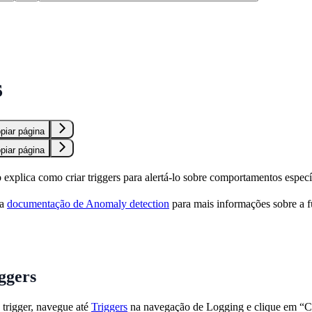
s
piar página
piar página
explica como criar triggers para alertá-lo sobre comportamentos especí
sa
documentação de Anomaly detection
para mais informações sobre a f
ggers
 trigger, navegue até
Triggers
na navegação de Logging e clique em “Cre