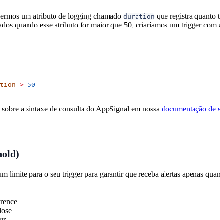
ivermos um atributo de logging chamado
que registra quanto 
duration
ados quando esse atributo for maior que 50, criaríamos um trigger com 
tion
 >
 50
 sobre a sintaxe de consulta do AppSignal em nossa
documentação de s
hold)
m limite para o seu trigger para garantir que receba alertas apenas qua
rence
lose
ur