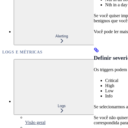
Nth in a day
Se você quiser imp
benignos que você 
Você pode ler mais
Alerting
LOGS E MÉTRICAS
Definir sever
Os triggers podem 
Critical
High
Low
Info
Logs
Se selecionarmos a 
Se você não quiser
Visão geral
correspondida para