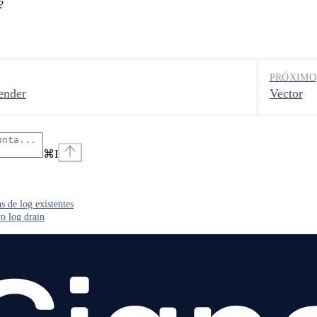
?
PRÓXIMO
ender
Vector
⌘
I
ns de log existentes
o log drain