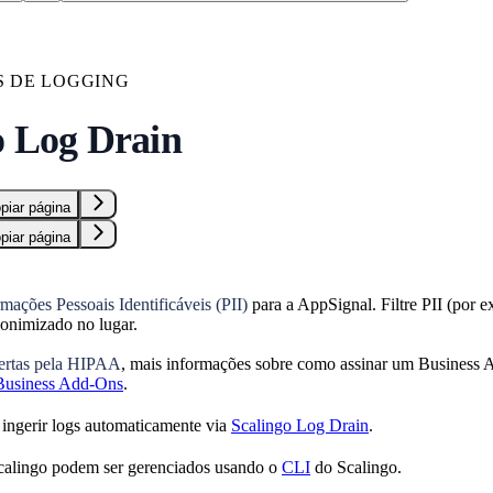
 DE LOGGING
o Log Drain
piar página
piar página
rmações Pessoais Identificáveis (PII)
para a AppSignal. Filtre PII (por 
donimizado no lugar.
bertas pela HIPAA
, mais informações sobre como assinar um Business
Business Add-Ons
.
ingerir logs automaticamente via
Scalingo Log Drain
.
Scalingo podem ser gerenciados usando o
CLI
do Scalingo.