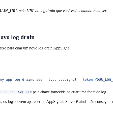
AIN_URL pela URL do log drain que você está tentando remover.
ovo log drain
ixo para criar um novo log drain AppSignal:
my-app
 log-drains-add
 --type
 appsignal
 --token
 YOUR_LOG_
pela chave fornecida ao criar uma fonte de log.
G_SOURCE_API_KEY
, os logs devem aparecer no AppSignal. Se você ainda não conseguir 