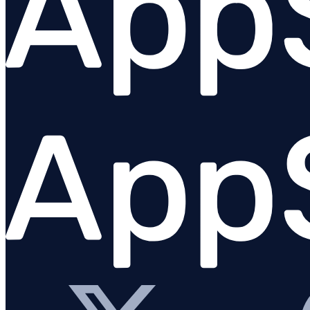
Configurar logging
Logging a partir de integrações do
AppSignal
Plataformas de logging
Visão geral
Logs do AWS / CloudWatch
Clever Cloud
Gigalixir log drain
Logs do Heroku
Netlify
Logs do Render
Scalingo log drain
Vector