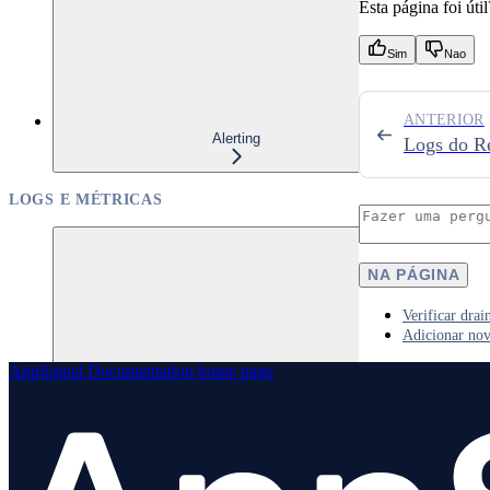
Esta página foi útil
Sim
Nao
ANTERIOR
Alerting
Logs do R
LOGS E MÉTRICAS
NA PÁGINA
Verificar drai
Adicionar nov
AppSignal Documentation
home page
Logs
Visão geral