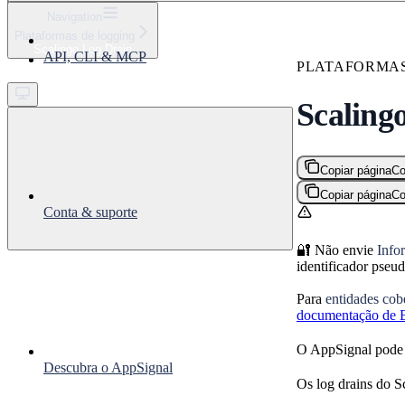
⌘
K
Navigation
Plataformas de logging
Support
Scalingo Log Drain
API, CLI & MCP
Get started
PLATAFORMAS
Scaling
Copiar página
Co
Copiar página
Co
Conta & suporte
🔐 Não envie
Info
identificador pseu
Para
entidades co
documentação de 
O AppSignal pode 
Descubra o AppSignal
Os log drains do 