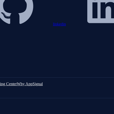
linkedin
ing Center
Why AppSignal