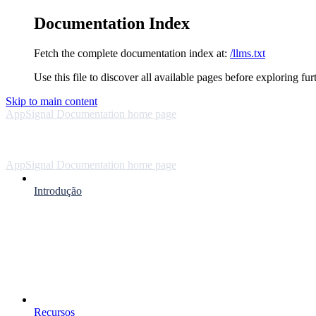
Documentation Index
Fetch the complete documentation index at:
/llms.txt
Use this file to discover all available pages before exploring fur
Skip to main content
AppSignal Documentation
home page
AppSignal Documentation
home page
Introdução
Recursos