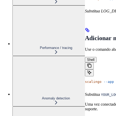
Substitua LOG_DR
Adicionar n
Performance / tracing
Use o comando aba
Shell
scalingo
 --app
 
Substitua
YOUR_LO
Anomaly detection
Uma vez conectado
suporte.