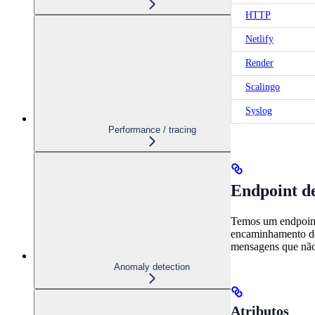
HTTP
Netlify
Render
Scalingo
Syslog
Performance / tracing
Endpoint de
Temos um endpoint
encaminhamento de
mensagens que não
Anomaly detection
Atributos