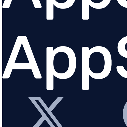
Métricas baseadas em logs
Descartar logs após extrair métricas
Solução de problemas
Armazenamento de longo prazo
Migrando para a nova sintaxe de consulta
Metrics & dashboards
INFRAESTRUTURA