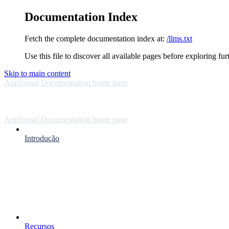
Documentation Index
Fetch the complete documentation index at:
/llms.txt
Use this file to discover all available pages before exploring fur
Skip to main content
AppSignal Documentation
home page
AppSignal Documentation
home page
Introdução
Recursos