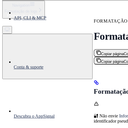
⌘
K
Navigation
Formatação de logs
Support
Formatação de logs
API, CLI & MCP
Get started
FORMATAÇÃO
Formata
Copiar página
Co
Copiar página
Co
Conta & suporte
Formatação
🔐 Não envie
Info
Descubra o AppSignal
identificador pseu