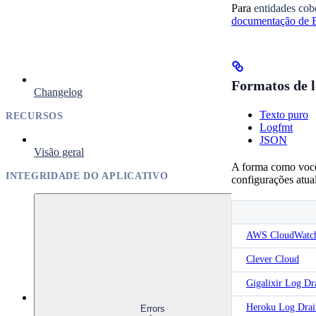
Para
entidades co
documentação de 
Formatos de l
Changelog
Texto puro
RECURSOS
Logfmt
JSON
Visão geral
A forma como você 
INTEGRIDADE DO APLICATIVO
configurações atua
AWS CloudWatch 
Clever Cloud
Gigalixir Log Dr
Heroku Log Drai
Errors