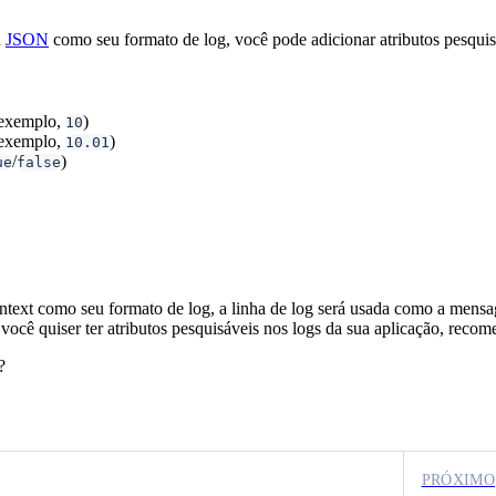
u
JSON
como seu formato de log, você pode adicionar atributos pesquis
 exemplo,
)
10
 exemplo,
)
10.01
/
)
ue
false
intext como seu formato de log, a linha de log será usada como a mensa
e você quiser ter atributos pesquisáveis nos logs da sua aplicação, rec
?
PRÓXIMO