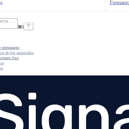
gs
Formataç
⌘
I
e mensagens
os de log suportados
ormato fixo
tos
xt