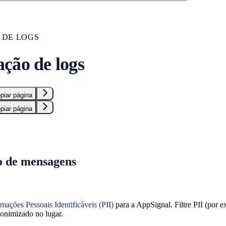
 DE LOGS
ção de logs
piar página
piar página
 de mensagens
rmações Pessoais Identificáveis (PII)
para a AppSignal. Filtre PII (por 
donimizado no lugar.