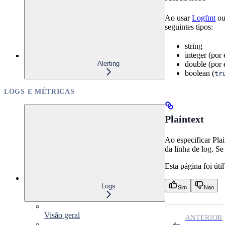
Ao usar
Logfmt
o
seguintes tipos:
string
integer (por
Alerting
double (por
boolean (
tr
LOGS E MÉTRICAS
Plaintext
Ao especificar Pla
da linha de log. S
Esta página foi útil
Logs
Sim
Nao
Visão geral
ANTERIOR