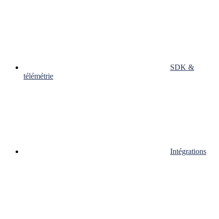
SDK &
télémétrie
Intégrations