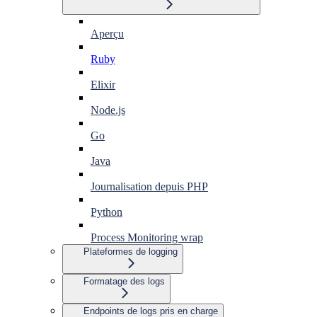
Aperçu
Ruby
Elixir
Node.js
Go
Java
Journalisation depuis PHP
Python
Process Monitoring wrap
Plateformes de logging
Formatage des logs
Endpoints de logs pris en charge