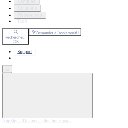
Langues
Solutions
Ressources
Tarifs
Demander à l'assistant
⌘
I
Rechercher...
⌘
K
Support
Get started
AppSignal Documentation
home page