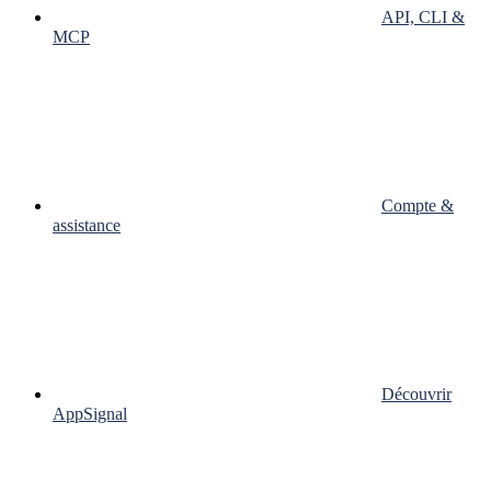
API, CLI &
MCP
Compte &
assistance
Découvrir
AppSignal