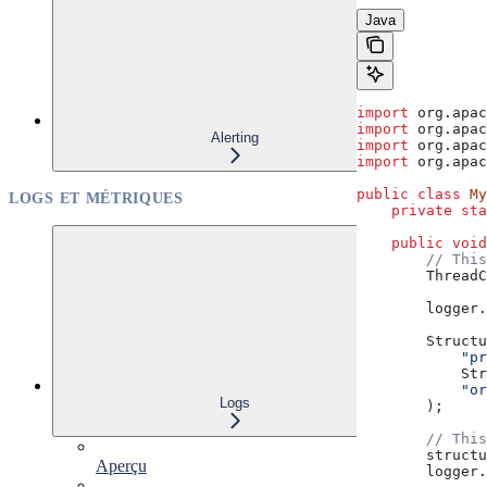
Java
import
 org.apac
import
 org.apac
Alerting
import
 org.apac
import
 org.apac
public
 class
 My
LOGS ET MÉTRIQUES
    private
 sta
    public
 void
        // This
        ThreadC
        logger
.
        Structu
            "pr
            Str
            "or
Logs
        );
        // This
        structu
Aperçu
        logger
.