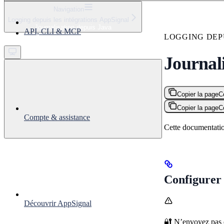
⌘
K
Navigation
Logging depuis les intégrations AppSignal
Support
Journalisation depuis Java
API, CLI & MCP
Get started
LOGGING DEP
Journal
Copier la page
C
Copier la page
C
Compte & assistance
Cette documentatio
Configurer 
Découvrir AppSignal
🔐 N’envoyez pas 