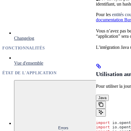
identifiant, un has
Pour les
entités c
documentation Bu
Vous n’avez pas be
“application” sera
Changelog
L’intégration Java
FONCTIONNALITÉS
Vue d'ensemble
ÉTAT DE L'APPLICATION
Utilisation a
Pour utiliser la j
Java
import
 io.opent
import
 io.opent
Errors