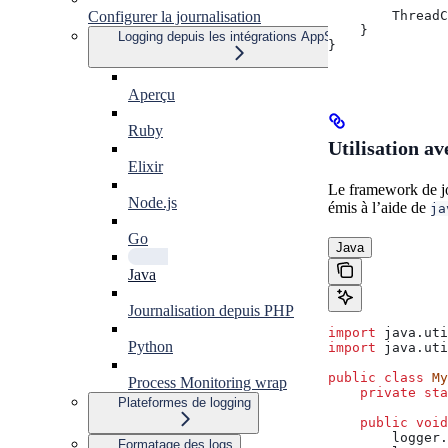
Configurer la journalisation
        ThreadC
    }
Logging depuis les intégrations AppSignal
}
Aperçu
Ruby
Utilisation a
Elixir
Le framework de jo
Node.js
émis à l’aide de
ja
Go
Java
Java
Journalisation depuis PHP
import
 java.uti
Python
import
 java.uti
public
 class
 My
Process Monitoring wrap
    private
 sta
Plateformes de logging
    public
 void
        logger
.
Formatage des logs