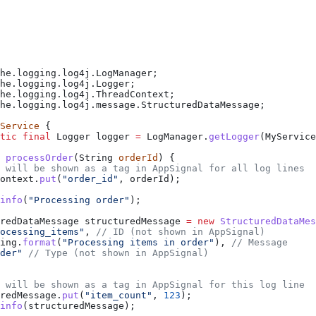
he.logging.log4j.LogManager;
he.logging.log4j.Logger;
he.logging.log4j.ThreadContext;
he.logging.log4j.message.StructuredDataMessage;
Service
 {
tic
 final
 Logger
 logger
 =
 LogManager
.
getLogger
(
MyService
 processOrder
(
String
 orderId
) {
 will be shown as a tag in AppSignal for all log lines
ontext
.
put
(
"order_id"
, orderId);
info
(
"Processing order"
);
redDataMessage
 structuredMessage
 =
 new
 StructuredDataMes
ocessing_items"
, 
// ID (not shown in AppSignal)
ing
.
format
(
"Processing items in order"
), 
// Message
der"
 // Type (not shown in AppSignal)
 will be shown as a tag in AppSignal for this log line
redMessage
.
put
(
"item_count"
, 
123
);
info
(structuredMessage);