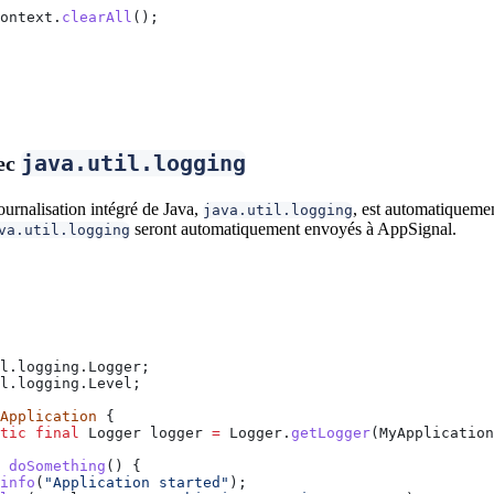
ontext
.
clearAll
();
java.util.logging
vec
urnalisation intégré de Java,
, est automatiqueme
java.util.logging
seront automatiquement envoyés à AppSignal.
va.util.logging
l.logging.Logger;
l.logging.Level;
Application
 {
tic
 final
 Logger
 logger
 =
 Logger
.
getLogger
(
MyApplication
 doSomething
() {
info
(
"Application started"
);