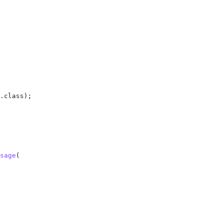
.
class
);
sage
(