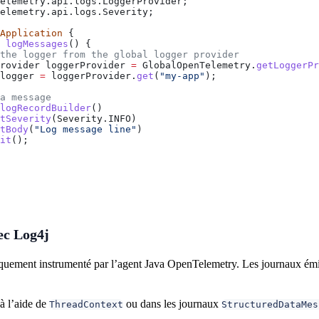
elemetry.api.logs.LoggerProvider;
elemetry.api.logs.Severity;
Application
 {
 logMessages
() {
the logger from the global logger provider
Provider
 loggerProvider
 =
 GlobalOpenTelemetry
.
getLoggerPr
logger
 =
 loggerProvider
.
get
(
"my-app"
);
a message
logRecordBuilder
()
tSeverity
(
Severity
.
INFO
)
tBody
(
"Log message line"
)
it
();
vec Log4j
quement instrumenté par l’agent Java OpenTelemetry. Les journaux émi
à l’aide de
ou dans les journaux
ThreadContext
StructuredDataMes