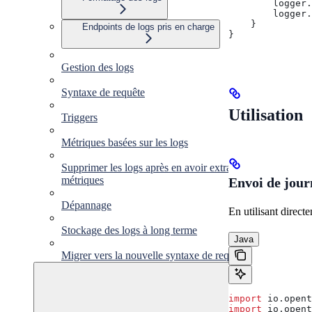
        logger
.
        logger
.
    }
Endpoints de logs pris en charge
}
Gestion des logs
Syntaxe de requête
Utilisation
Triggers
Métriques basées sur les logs
Supprimer les logs après en avoir extrait des
métriques
Envoi de jou
Dépannage
En utilisant direct
Stockage des logs à long terme
Java
Migrer vers la nouvelle syntaxe de requête
import
 io.opent
import
 io.opent