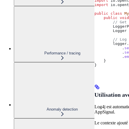
import
 io.opent
import
 io.opent
public
 class
 My
    public
 void
        // Get 
        Logger
        Logger
 
        // Log 
        logger
.
            .
se
            .
se
Performance / tracing
            .
em
    }
}
Utilisation a
Log4j est automati
Anomaly detection
AppSignal.
Le contexte ajouté 