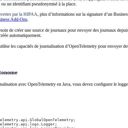
h ou un identifiant pseudonymisé à la place.
ouvertes par la HIPAA
, plus d’informations sur la signature d’un Busin
siness Add-Ons
.
soin de créer une source de journaux pour envoyer des journaux depuis
 créée automatiquement.
 utilise les capacités de journalisation d’OpenTelemetry pour envoyer d
utonome
ournalisation avec OpenTelemetry en Java, vous devez configurer le logg
elemetry.api.GlobalOpenTelemetry;
elemetry.api.logs.Logger;