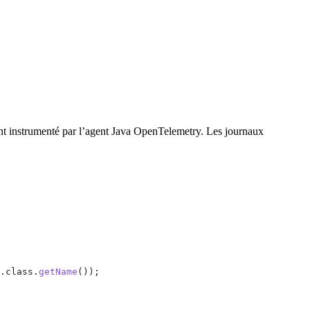
nt instrumenté par l’agent Java OpenTelemetry. Les journaux
.
class
.
getName
());