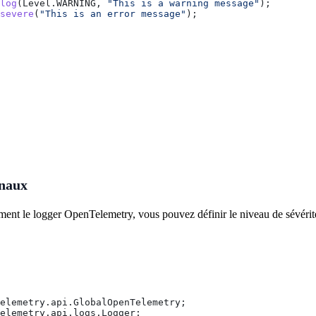
log
(
Level
.
WARNING
, 
"This is a warning message"
);
severe
(
"This is an error message"
);
rnaux
ement le logger OpenTelemetry, vous pouvez définir le niveau de sévérit
elemetry.api.GlobalOpenTelemetry;
elemetry.api.logs.Logger;