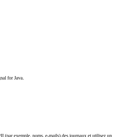
nal for Java.
II (par exemple, noms, e-mails) des journaux et utilisez un