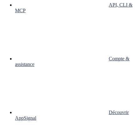
API, CLI &
MCP
Compte &
assistance
Découvrir
AppSignal