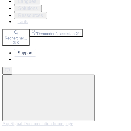
Langues
Solutions
Ressources
Tarifs
Demander à l'assistant
⌘
I
Rechercher...
⌘
K
Support
Get started
AppSignal Documentation
home page