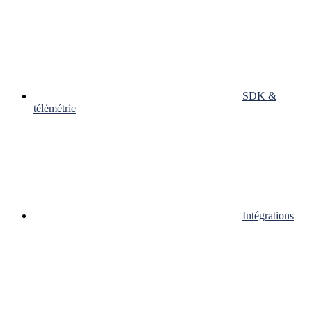
SDK &
télémétrie
Intégrations