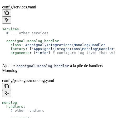
config/services.yaml
services
:
  # ... other services
  appsignal.monolog.handler
:
    class
: 
Appsignal\Integrations\Monolog\Handler
    factory
: [
'Appsignal\Integrations\Monolog\Handler'
,
    arguments
: [
"info"
] 
# configure log level that wil
Ajoutez
à la pile de handlers
appsignal.monolog.handler
Monolog.
config/packages/monolog.yaml
monolog
:
  handlers
:
    # other handlers