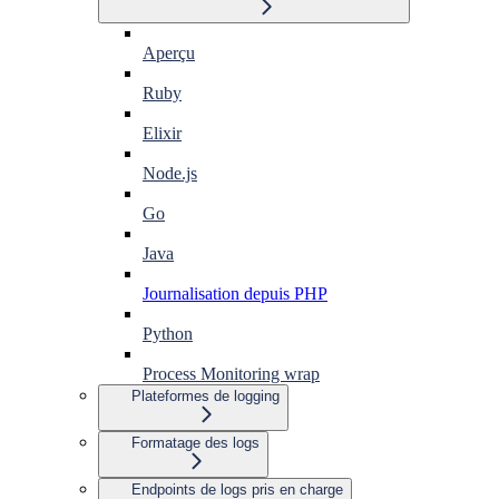
Aperçu
Ruby
Elixir
Node.js
Go
Java
Journalisation depuis PHP
Python
Process Monitoring wrap
Plateformes de logging
Formatage des logs
Endpoints de logs pris en charge