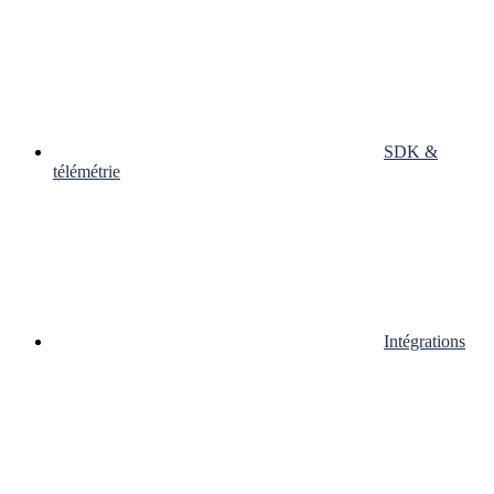
SDK &
télémétrie
Intégrations