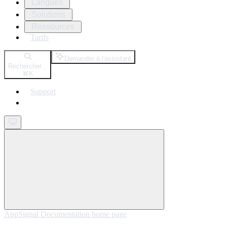
Langues
Solutions
Ressources
Tarifs
Demander à l'assistant
Rechercher...
⌘
K
Support
Get started
AppSignal Documentation
home page