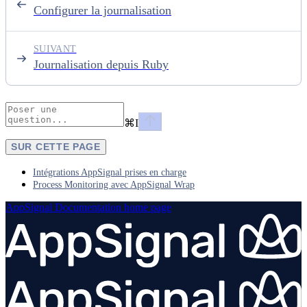
Configurer la journalisation
SUIVANT
Journalisation depuis Ruby
⌘
I
SUR CETTE PAGE
Intégrations AppSignal prises en charge
Process Monitoring avec AppSignal Wrap
AppSignal Documentation
home page