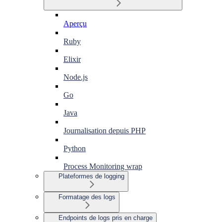
Aperçu
Ruby
Elixir
Node.js
Go
Java
Journalisation depuis PHP
Python
Process Monitoring wrap
Plateformes de logging
Formatage des logs
Endpoints de logs pris en charge