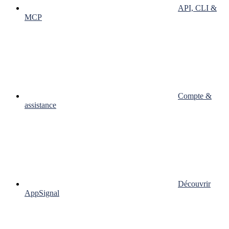
API, CLI &
MCP
Compte &
assistance
Découvrir
AppSignal