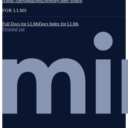
About AppSignal
Jobs
Diversity
Open Source
FOR LLMS
Full Docs for LLMs
Docs Index for LLMs
Propulsé par