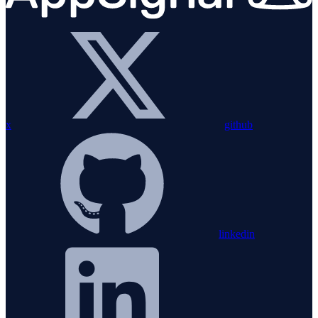
x
github
linkedin