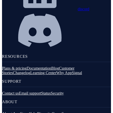
discord
RESOURCES
Plans & pricing
Documentation
Blog
Customer
Stories
Changelog
Learning Center
Why AppSignal
SUPPORT
Contact us
Email support
Status
Security
ABOUT