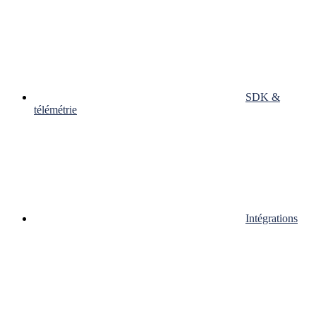
SDK &
télémétrie
Intégrations