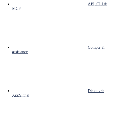
API, CLI &
MCP
Compte &
assistance
Découvrir
AppSignal