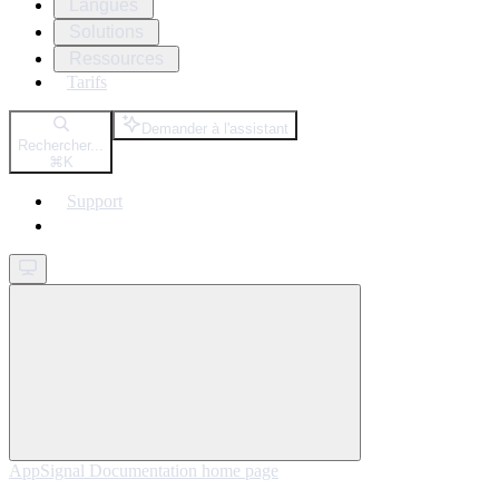
Langues
Solutions
Ressources
Tarifs
Demander à l'assistant
Rechercher...
⌘
K
Support
Get started
AppSignal Documentation
home page