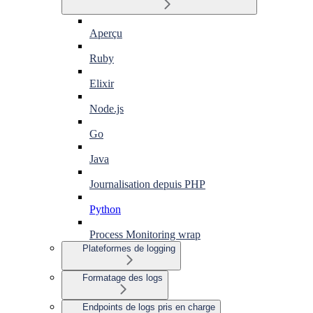
Aperçu
Ruby
Elixir
Node.js
Go
Java
Journalisation depuis PHP
Python
Process Monitoring wrap
Plateformes de logging
Formatage des logs
Endpoints de logs pris en charge