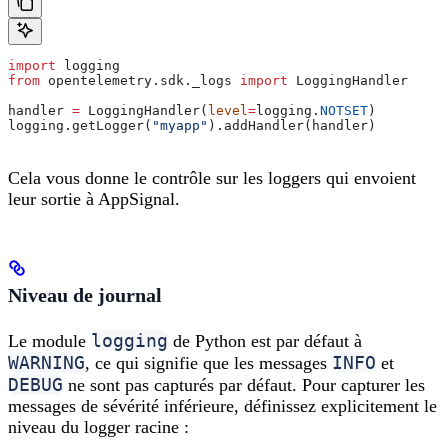
import
 logging
from
 opentelemetry.sdk._logs 
import
 LoggingHandler
handler 
=
 LoggingHandler(
level
=
logging.
NOTSET
)
logging.getLogger(
"myapp"
).addHandler(handler)
Cela vous donne le contrôle sur les loggers qui envoient
leur sortie à AppSignal.
Niveau de journal
logging
Le module
de Python est par défaut à
WARNING
INFO
, ce qui signifie que les messages
et
DEBUG
ne sont pas capturés par défaut. Pour capturer les
messages de sévérité inférieure, définissez explicitement le
niveau du logger racine :