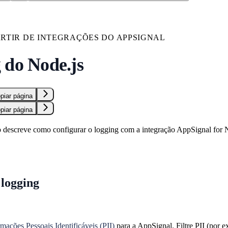
ARTIR DE INTEGRAÇÕES DO APPSIGNAL
 do Node.js
piar página
piar página
 descreve como configurar o logging com a integração AppSignal for N
 logging
rmações Pessoais Identificáveis (PII)
para a AppSignal. Filtre PII (por 