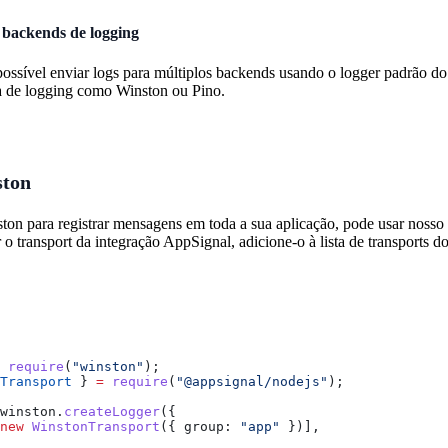
 backends de logging
ossível enviar logs para múltiplos backends usando o logger padrão 
a de logging como Winston ou Pino.
ston
ton para registrar mensagens em toda a sua aplicação, pode usar nosso 
o transport da integração AppSignal, adicione-o à lista de transports d
 require
(
"winston"
);
Transport
 } 
=
 require
(
"@appsignal/nodejs"
);
winston
.
createLogger
({
new
 WinstonTransport
({ 
group:
 "app"
 })],