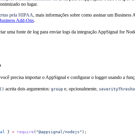
donimizado no lugar.
bertas pela HIPAA
, mais informações sobre como assinar um Business
Business Add-Ons
.
riar uma fonte de log para enviar logs da integração AppSignal for Node
o
, você precisa importar o AppSignal e configurar o logger usando a fun
aceita dois argumentos:
e, opcionalmente,
()
group
severityThresho
al
 } 
=
 require
(
"@appsignal/nodejs"
);