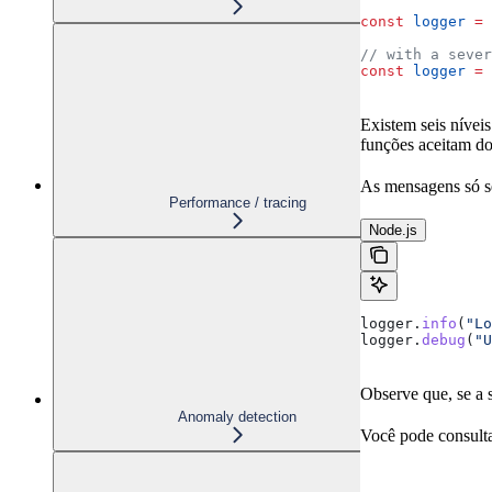
const
 logger
 =
 
// with a sever
const
 logger
 =
 
Existem seis nívei
funções aceitam d
As mensagens só ser
Performance / tracing
Node.js
logger
.
info
(
"Lo
logger
.
debug
(
"U
Observe que, se a 
Anomaly detection
Você pode consulta