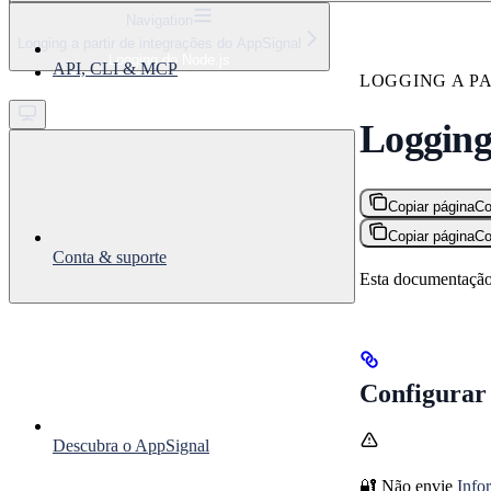
⌘
K
Navigation
Logging a partir de integrações do AppSignal
Support
Logging do Node.js
API, CLI & MCP
Get started
LOGGING A P
Logging
Copiar página
Co
Copiar página
Co
Conta & suporte
Esta documentação
Configurar
Descubra o AppSignal
🔐 Não envie
Info