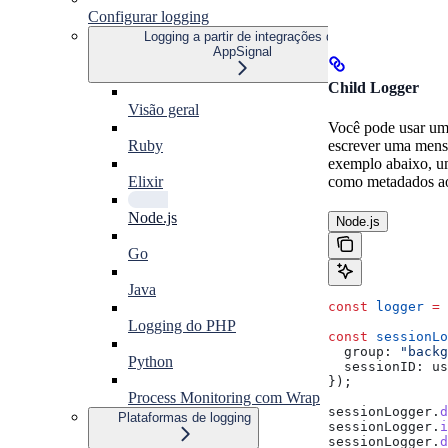
Configurar logging
Logging a partir de integrações do
AppSignal
Child Logger
Visão geral
Você pode usar um 
Ruby
escrever uma mensa
exemplo abaixo, u
Elixir
como metadados ao 
Node.js
Node.js
Go
Java
const
 logger
 =
 
Logging do PHP
const
 sessionLo
  group:
 "backg
Python
  sessionID:
 us
});
Process Monitoring com Wrap
sessionLogger
.
d
Plataformas de logging
sessionLogger
.
i
sessionLogger
.
d