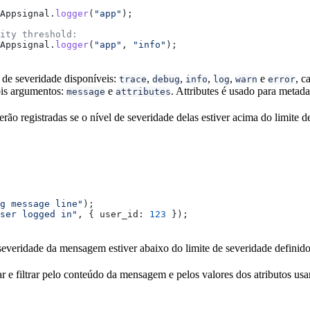
Appsignal
.
logger
(
"app"
);
ity threshold:
Appsignal
.
logger
(
"app"
, 
"info"
);
s de severidade disponíveis:
,
,
,
,
e
, c
trace
debug
info
log
warn
error
ois argumentos:
e
. Attributes é usado para metada
message
attributes
ão registradas se o nível de severidade delas estiver acima do limite d
g message line"
);
ser logged in"
, { 
user_id:
 123
 });
severidade da mensagem estiver abaixo do limite de severidade definido 
r e filtrar pelo conteúdo da mensagem e pelos valores dos atributos u