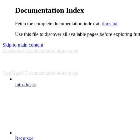
Documentation Index
Fetch the complete documentation index at:
/llms.txt
Use this file to discover all available pages before exploring fur
Skip to main content
AppSignal Documentation
home page
AppSignal Documentation
home page
Introdução
Recursos