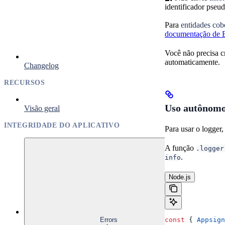
identificador pseu
Para
entidades co
documentação de 
Você não precisa c
automaticamente.
Changelog
RECURSOS
Uso autônom
Visão geral
INTEGRIDADE DO APLICATIVO
Para usar o logger
A função
.logger
.
info
Node.js
Errors
const
 { 
Appsign