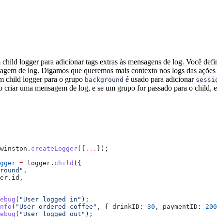
child logger para adicionar tags extras às mensagens de log. Você defi
gem de log. Digamos que queremos mais contexto nos logs das ações d
m child logger para o grupo
é usado para adicionar
background
sessi
criar uma mensagem de log, e se um grupo for passado para o child, ele
winston
.
createLogger
({
...
});
gger
 =
 logger
.
child
({
round"
,
er
.
id
,
ebug
(
"User logged in"
);
nfo
(
"User ordered coffee"
, { 
drinkID:
 30
, 
paymentID:
 200
ebug
(
"User logged out"
);