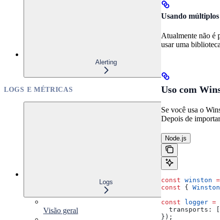
Usando múltiplos
Atualmente não é p
usar uma bibliotec
Alerting
Uso com Win
LOGS E MÉTRICAS
Se você usa o Wins
Depois de importar 
Node.js
const
 winston
 =
Logs
const
 { 
Winston
const
 logger
 =
 
  transports:
 [
Visão geral
});