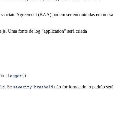
 Associate Agreement (BAA) podem ser encontradas em nossa
.js. Uma fonte de log “application” será criada
ção
.
.logger()
. Se
não for fornecido, o padrão será
ld
severityThreshold