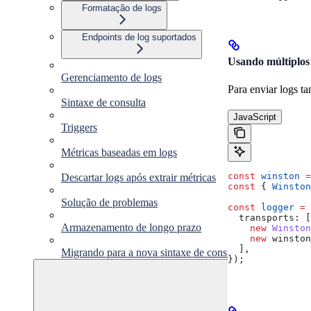
Formatação de logs
Endpoints de log suportados
Usando múltiplos
Gerenciamento de logs
Para enviar logs t
Sintaxe de consulta
JavaScript
Triggers
Métricas baseadas em logs
const
 winston
 =
Descartar logs após extrair métricas
const
 { 
Winston
Solução de problemas
const
 logger
 =
 
  transports:
 [
Armazenamento de longo prazo
    new
 Winston
    new
 winston
  ],
Migrando para a nova sintaxe de consulta
});