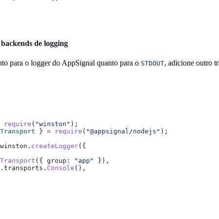
 backends de logging
anto para o logger do AppSignal quanto para o
, adicione outro t
STDOUT
 require
(
"winston"
);
Transport
 } 
=
 require
(
"@appsignal/nodejs"
);
winston
.
createLogger
({
Transport
({ 
group:
 "app"
 }),
.
transports
.
Console
(),