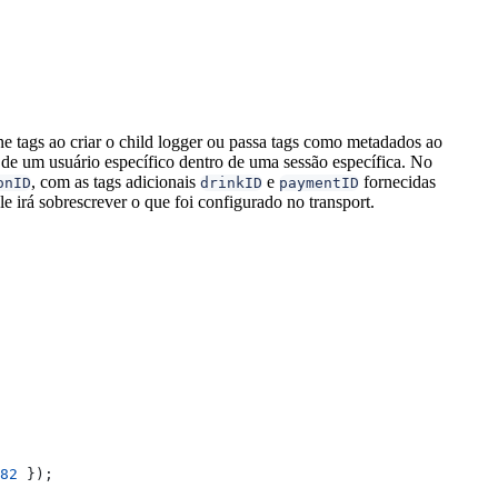
ne tags ao criar o child logger ou passa tags como metadados ao
e um usuário específico dentro de uma sessão específica. No
, com as tags adicionais
e
fornecidas
onID
drinkID
paymentID
 irá sobrescrever o que foi configurado no transport.
82
 });