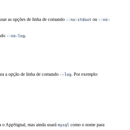
e usar as opções de linha de comando
ou
--no-stdout
--no-
ando
.
--no-log
ara a opção de linha de comando
. Por exemplo:
--log
a o AppSignal, mas ainda usará
como o nome para
mysql