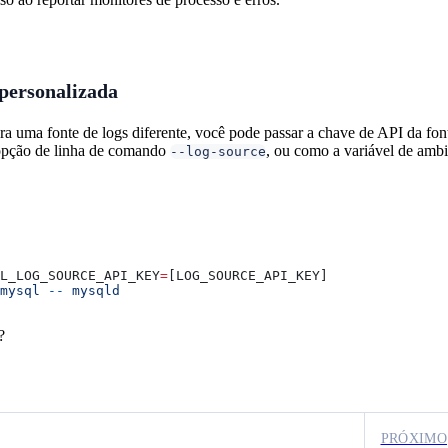
 personalizada
ara uma fonte de logs diferente, você pode passar a chave de API da fo
opção de linha de comando
, ou como a variável de amb
--log-source
L_LOG_SOURCE_API_KEY
=
[LOG_SOURCE_API_KEY]
mysql
 --
 mysqld
?
PRÓXIMO