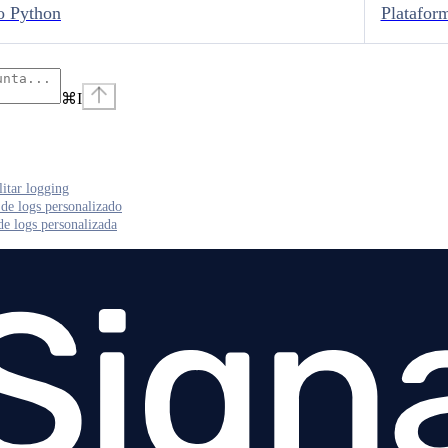
o Python
Platafor
⌘
I
litar logging
de logs personalizado
de logs personalizada