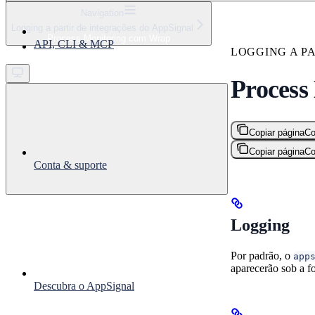
⌘
K
Navigation
Logging a partir de integrações do AppSignal
Support
Process Monitoring com Wrap
API, CLI & MCP
Get started
LOGGING A P
Process
Copiar página
Co
Copiar página
Co
Conta & suporte
Logging
Por padrão, o
app
aparecerão sob a f
Descubra o AppSignal