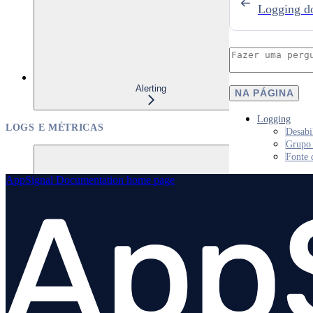
Logging d
Alerting
NA PÁGINA
Logging
LOGS E MÉTRICAS
Desabi
Grupo 
Fonte 
AppSignal Documentation
home page
Logs
Visão geral