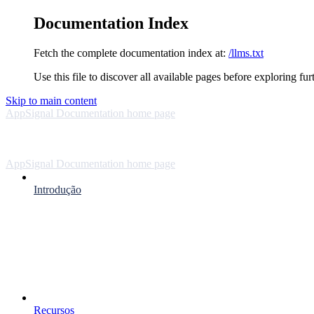
Documentation Index
Fetch the complete documentation index at:
/llms.txt
Use this file to discover all available pages before exploring fur
Skip to main content
AppSignal Documentation
home page
AppSignal Documentation
home page
Introdução
Recursos