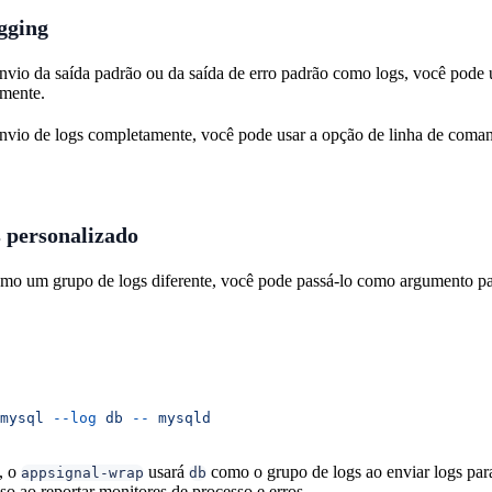
ogging
 envio da saída padrão ou da saída de erro padrão como logs, você pod
amente.
 envio de logs completamente, você pode usar a opção de linha de com
 personalizado
como um grupo de logs diferente, você pode passá-lo como argumento p
mysql
 --log
 db
 --
 mysqld
, o
usará
como o grupo de logs ao enviar logs par
appsignal-wrap
db
sso ao reportar monitores de processo e erros.