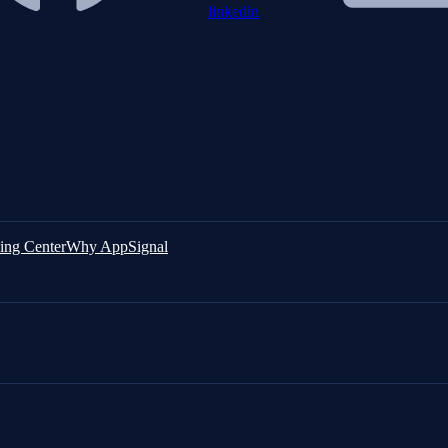
linkedin
ing Center
Why AppSignal