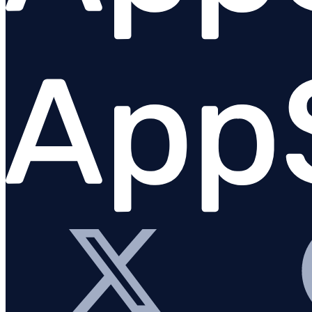
Configurar logging
Logging a partir de integrações do
AppSignal
Visão geral
Ruby
Elixir
Node.js
Go
Java
Logging do PHP
Python
Process Monitoring com Wrap
Plataformas de logging