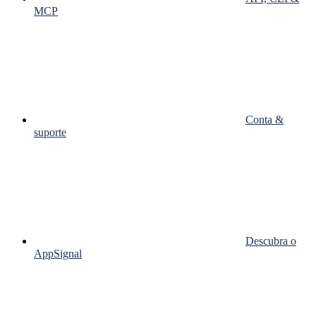
MCP
Conta &
suporte
Descubra o
AppSignal