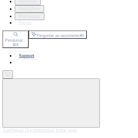
Idiomas
Soluções
Recursos
Preços
Perguntar ao assistente
⌘
I
Pesquisar...
⌘
K
Support
Get started
AppSignal Documentation
home page