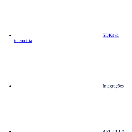
SDKs &
telemetria
Integrações
API, CLI &