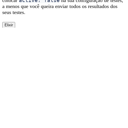
active: false
colocar
na sua configuração de testes,
a menos que você queira enviar todos os resultados dos
seus testes.
Elixir
# config/test.exs
config 
:appsignal
, 
:config
,
  active:
 false
Exemplo de configuração
Elixir