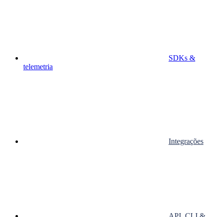
SDKs &
telemetria
Integrações
API, CLI &