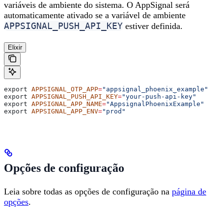
variáveis de ambiente do sistema. O AppSignal será
automaticamente ativado se a variável de ambiente
APPSIGNAL_PUSH_API_KEY
estiver definida.
Elixir
export 
APPSIGNAL_OTP_APP
=
"appsignal_phoenix_example"
export 
APPSIGNAL_PUSH_API_KEY
=
"your-push-api-key"
export 
APPSIGNAL_APP_NAME
=
"AppsignalPhoenixExample"
export 
APPSIGNAL_APP_ENV
=
"prod"
Opções de configuração
Leia sobre todas as opções de configuração na
página de
opções
.