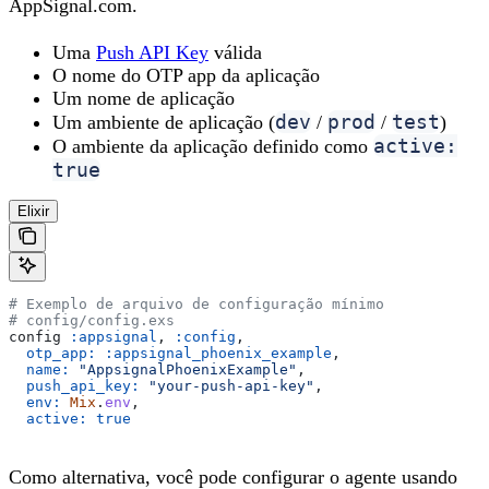
AppSignal.com.
Uma
Push API Key
válida
O nome do OTP app da aplicação
Um nome de aplicação
dev
prod
test
Um ambiente de aplicação (
/
/
)
active:
O ambiente da aplicação definido como
true
Elixir
# Exemplo de arquivo de configuração mínimo
# config/config.exs
config 
:appsignal
, 
:config
,
  otp_app:
 :appsignal_phoenix_example
,
  name:
 "AppsignalPhoenixExample"
,
  push_api_key:
 "your-push-api-key"
,
  env:
 Mix
.
env
,
  active:
 true
Como alternativa, você pode configurar o agente usando