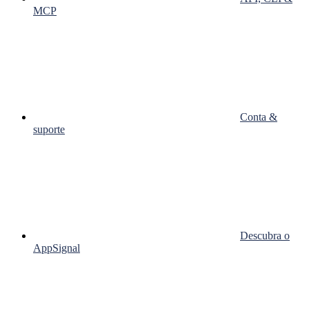
MCP
Conta &
suporte
Descubra o
AppSignal