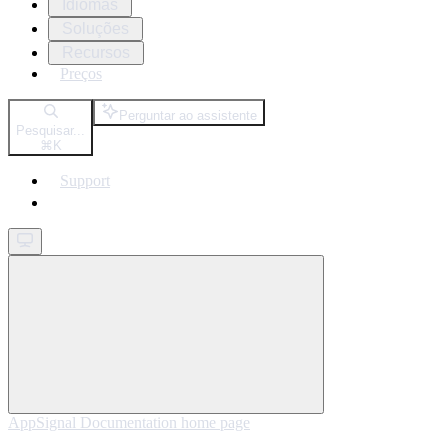
Idiomas
Soluções
Recursos
Preços
Perguntar ao assistente
Pesquisar...
⌘
K
Support
Get started
AppSignal Documentation
home page