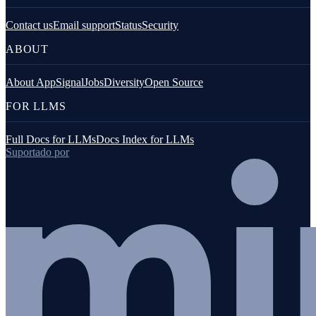
Contact us
Email support
Status
Security
ABOUT
About AppSignal
Jobs
Diversity
Open Source
FOR LLMS
Full Docs for LLMs
Docs Index for LLMs
Suportado por