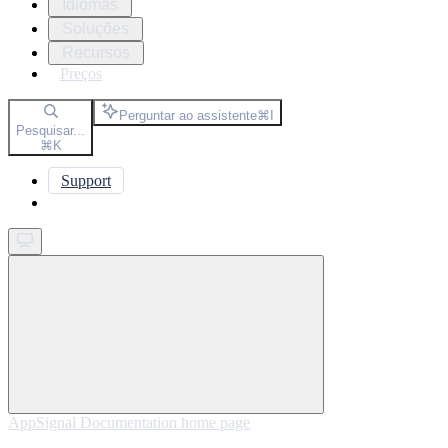
Idiomas
Soluções
Recursos
Preços
Perguntar ao assistente
⌘
I
Pesquisar...
⌘
K
Support
Get started
AppSignal Documentation
home page