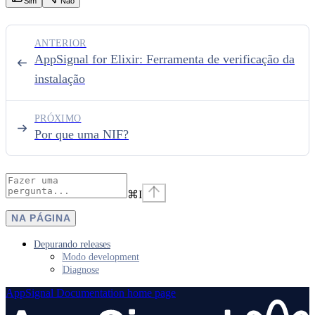
Sim
Nao
ANTERIOR
AppSignal for Elixir: Ferramenta de verificação da
instalação
PRÓXIMO
Por que uma NIF?
⌘
I
NA PÁGINA
Depurando releases
Modo development
Diagnose
AppSignal Documentation
home page