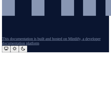
This documentation is built and hosted on Mintlify, a developer
documentation platform
Assistant
Responses
are
generated
using
AI
and
may
contain