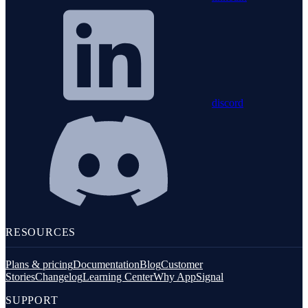
discord
RESOURCES
Plans & pricing
Documentation
Blog
Customer
Stories
Changelog
Learning Center
Why AppSignal
SUPPORT