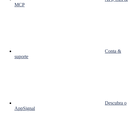
MCP
Conta &
suporte
Descubra o
AppSignal