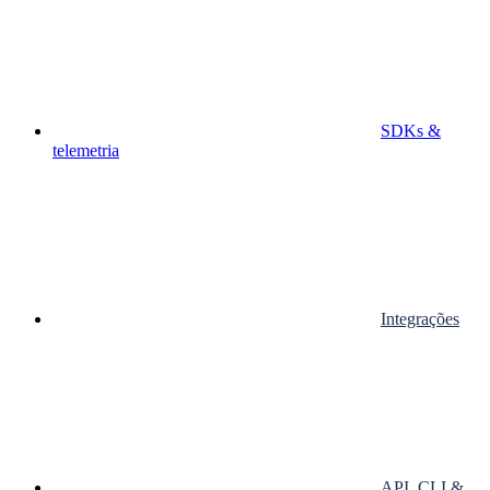
SDKs &
telemetria
Integrações
API, CLI &