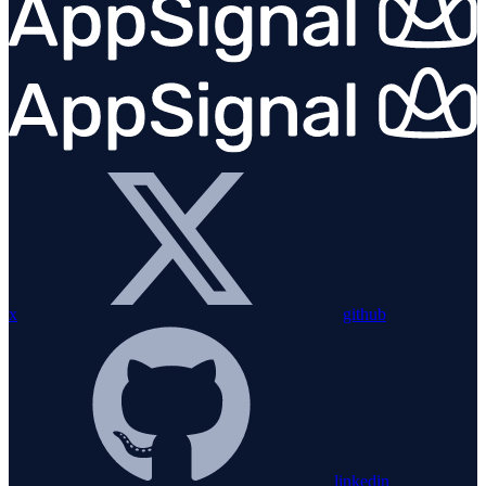
x
github
linkedin