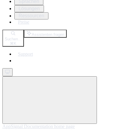
Sprachen
Lösungen
Ressourcen
Preise
Assistenten fragen
Suchen...
⌘
K
Support
Get started
AppSignal Documentation
home page