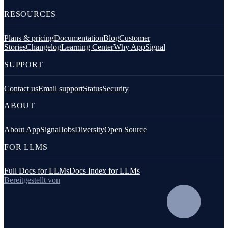
RESOURCES
Plans & pricing
Documentation
Blog
Customer
Stories
Changelog
Learning Center
Why AppSignal
SUPPORT
Contact us
Email support
Status
Security
ABOUT
About AppSignal
Jobs
Diversity
Open Source
FOR LLMS
Full Docs for LLMs
Docs Index for LLMs
Bereitgestellt von