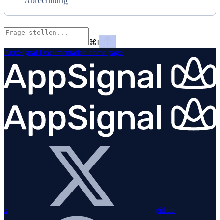
Abrechnung
⌘
I
AppSignal Documentation
home page
x
github