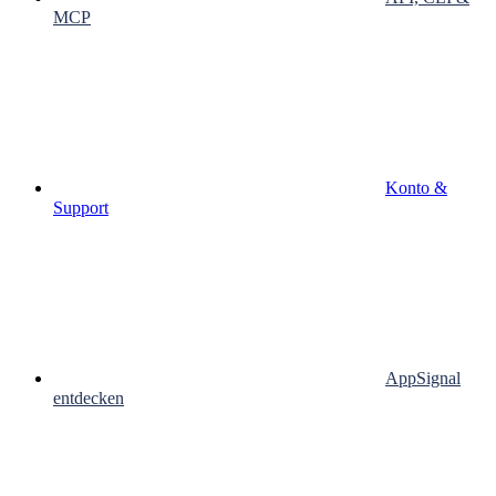
MCP
Konto &
Support
AppSignal
entdecken