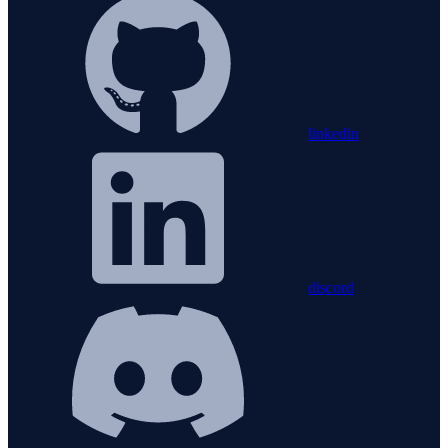
linkedin
discord