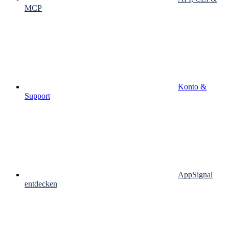
MCP
Konto &
Support
AppSignal
entdecken