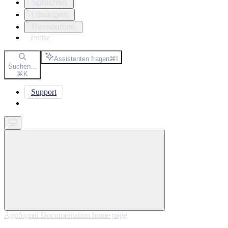
Sprachen
Lösungen
Ressourcen
Preise
Assistenten fragen
⌘
I
Suchen...
⌘
K
Support
Get started
AppSignal Documentation
home page