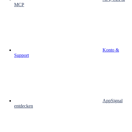
MCP
Konto &
Support
AppSignal
entdecken