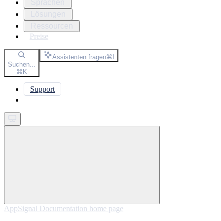
Sprachen
Lösungen
Ressourcen
Preise
Assistenten fragen
⌘
I
Suchen...
⌘
K
Support
Get started
AppSignal Documentation
home page