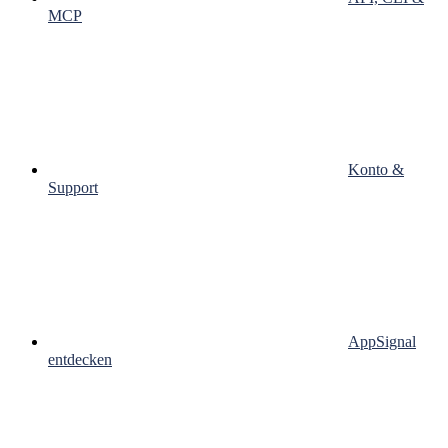
MCP
Konto &
Support
AppSignal
entdecken