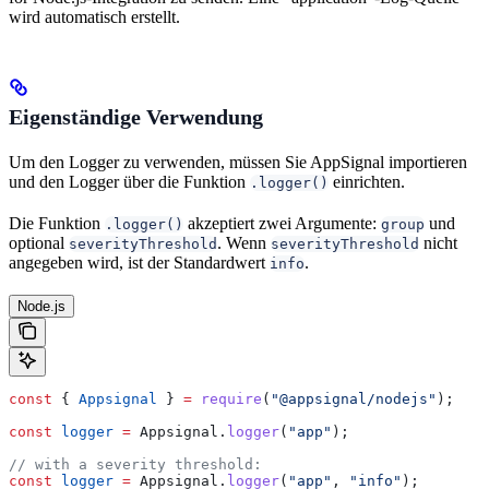
wird automatisch erstellt.
Eigenständige Verwendung
Um den Logger zu verwenden, müssen Sie AppSignal importieren
und den Logger über die Funktion
einrichten.
.logger()
Die Funktion
akzeptiert zwei Argumente:
und
.logger()
group
optional
. Wenn
nicht
severityThreshold
severityThreshold
angegeben wird, ist der Standardwert
.
info
Node.js
const
 { 
Appsignal
 } 
=
 require
(
"@appsignal/nodejs"
);
const
 logger
 =
 Appsignal
.
logger
(
"app"
);
// with a severity threshold:
const
 logger
 =
 Appsignal
.
logger
(
"app"
, 
"info"
);