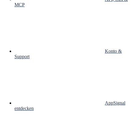
MCP
Konto &
Support
AppSignal
entdecken