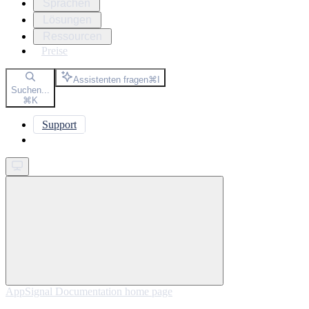
Sprachen
Lösungen
Ressourcen
Preise
Assistenten fragen
⌘
I
Suchen...
⌘
K
Support
Get started
AppSignal Documentation
home page