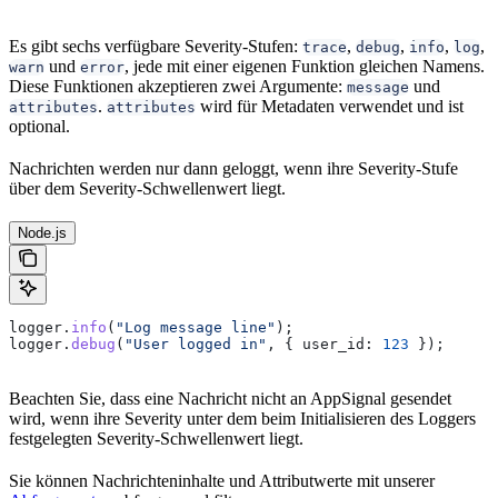
Es gibt sechs verfügbare Severity-Stufen:
,
,
,
,
trace
debug
info
log
und
, jede mit einer eigenen Funktion gleichen Namens.
warn
error
Diese Funktionen akzeptieren zwei Argumente:
und
message
.
wird für Metadaten verwendet und ist
attributes
attributes
optional.
Nachrichten werden nur dann geloggt, wenn ihre Severity-Stufe
über dem Severity-Schwellenwert liegt.
Node.js
logger
.
info
(
"Log message line"
);
logger
.
debug
(
"User logged in"
, { 
user_id:
 123
 });
Beachten Sie, dass eine Nachricht nicht an AppSignal gesendet
wird, wenn ihre Severity unter dem beim Initialisieren des Loggers
festgelegten Severity-Schwellenwert liegt.
Sie können Nachrichteninhalte und Attributwerte mit unserer