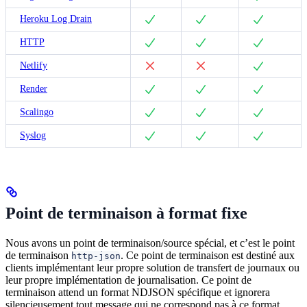
Heroku Log Drain
HTTP
Netlify
Render
Scalingo
Syslog
Point de terminaison à format fixe
Nous avons un point de terminaison/source spécial, et c’est le point
de terminaison
. Ce point de terminaison est destiné aux
http-json
clients implémentant leur propre solution de transfert de journaux ou
leur propre implémentation de journalisation. Ce point de
terminaison attend un format NDJSON spécifique et ignorera
silencieusement tout message qui ne correspond pas à ce format.