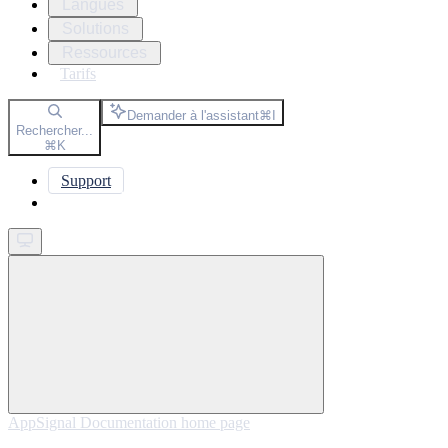
Langues
Solutions
Ressources
Tarifs
Demander à l'assistant
⌘
I
Rechercher...
⌘
K
Support
Get started
AppSignal Documentation
home page