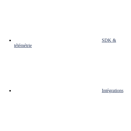
SDK &
télémétrie
Intégrations