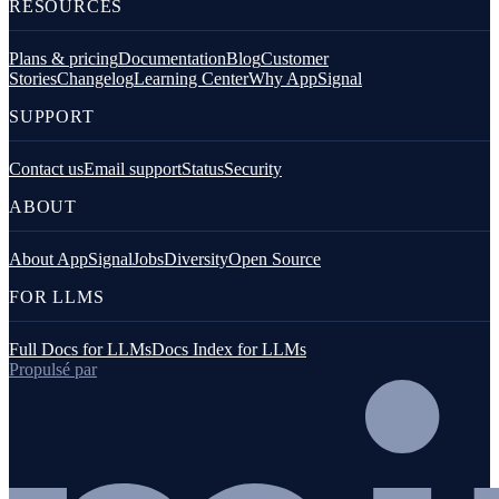
RESOURCES
Plans & pricing
Documentation
Blog
Customer
Stories
Changelog
Learning Center
Why AppSignal
SUPPORT
Contact us
Email support
Status
Security
ABOUT
About AppSignal
Jobs
Diversity
Open Source
FOR LLMS
Full Docs for LLMs
Docs Index for LLMs
Propulsé par