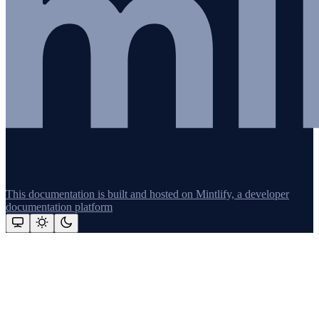
This documentation is built and hosted on Mintlify, a developer
documentation platform
Assistant
Responses
are