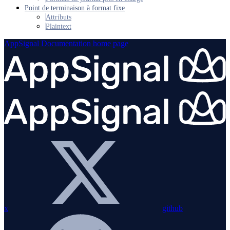
Point de terminaison à format fixe
Attributs
Plaintext
AppSignal Documentation
home page
x
github