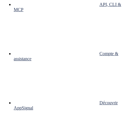
API, CLI &
MCP
Compte &
assistance
Découvrir
AppSignal