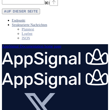
⌘
I
AUF DIESER SEITE
Endpunkt
Strukturierte Nachrichten
Plaintext
Logfmt
JSON
AppSignal Documentation
home page