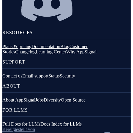
RESOURCES
Plans & pricing
Documentation
Blog
Customer
Stories
Changelog
Learning Center
Why AppSignal
SUPPORT
Contact us
Email support
Status
Security
ABOUT
About AppSignal
Jobs
Diversity
Open Source
FOR LLMS
Full Docs for LLMs
Docs Index for LLMs
Bereitgestellt von