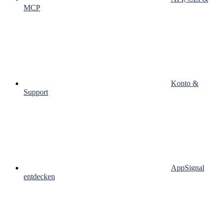
MCP
Konto &
Support
AppSignal
entdecken