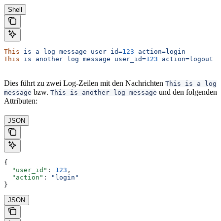
Shell
This
 is
 a
 log
 message
 user_id=
123
 action=login
This
 is
 another
 log
 message
 user_id=
123
 action=logout
Dies führt zu zwei Log-Zeilen mit den Nachrichten
This is a log
bzw.
und den folgenden
message
This is another log message
Attributen:
JSON
{
  "user_id"
: 
123
,
  "action"
: 
"login"
}
JSON