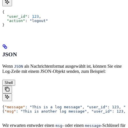
{
  "user_id"
: 
123
,
  "action"
: 
"logout"
}
JSON
Wenn
als Nachrichtenformat ausgewählt ist, können Sie eine
JSON
Log-Zeile mit einem JSON-Objekt senden, zum Beispiel:
Shell
{
"message"
:
 "This is a log message",
 "user_id":
 123,
 "a
{
"msg"
:
 "This is another log message",
 "user_id":
 123,
 
Wir erwarten entweder einen
- oder einen
-Schlüssel für
msg
message