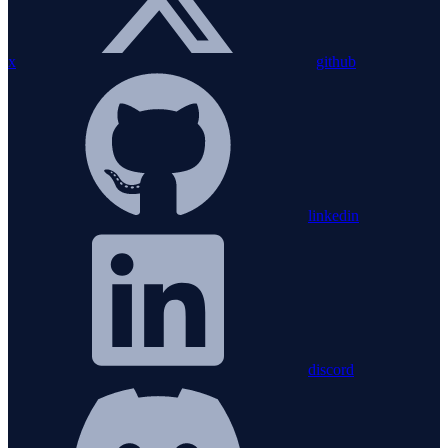
x
github
linkedin
discord