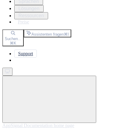
Sprachen
Lösungen
Ressourcen
Preise
Assistenten fragen
⌘
I
Suchen...
⌘
K
Support
Get started
AppSignal Documentation
home page