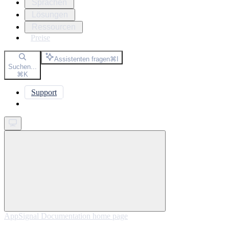
Sprachen
Lösungen
Ressourcen
Preise
Assistenten fragen
⌘
I
Suchen...
⌘
K
Support
Get started
AppSignal Documentation
home page