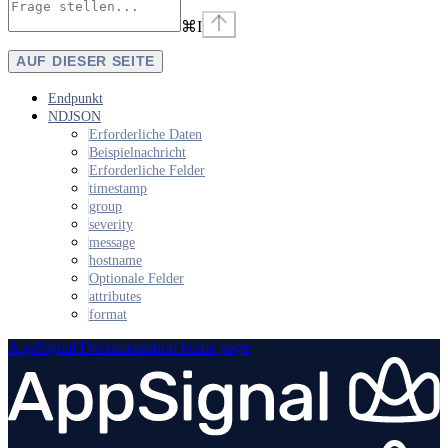
⌘
I
AUF DIESER SEITE
Endpunkt
NDJSON
Erforderliche Daten
Beispielnachricht
Erforderliche Felder
timestamp
group
severity
message
hostname
Optionale Felder
attributes
format
AppSignal Documentation
home page