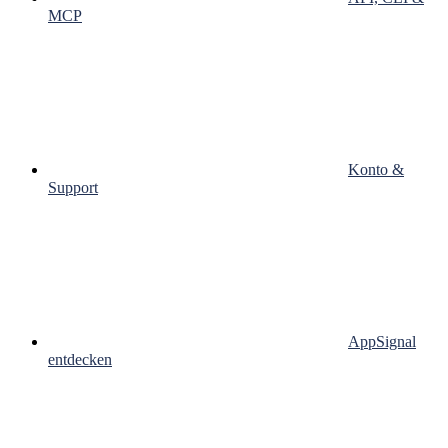
MCP
Konto &
Support
AppSignal
entdecken