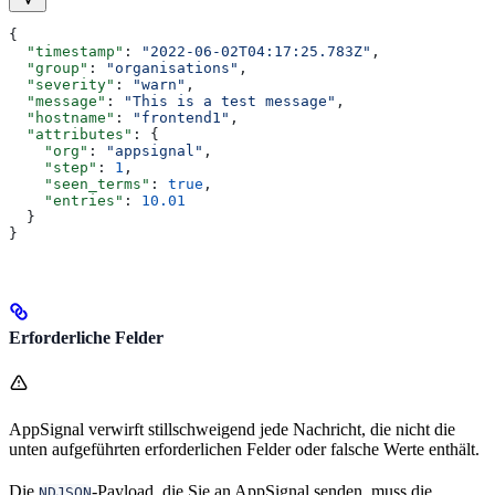
{
  "timestamp"
: 
"2022-06-02T04:17:25.783Z"
,
  "group"
: 
"organisations"
,
  "severity"
: 
"warn"
,
  "message"
: 
"This is a test message"
,
  "hostname"
: 
"frontend1"
,
  "attributes"
: {
    "org"
: 
"appsignal"
,
    "step"
: 
1
,
    "seen_terms"
: 
true
,
    "entries"
: 
10.01
  }
}
Erforderliche Felder
AppSignal verwirft stillschweigend jede Nachricht, die nicht die
unten aufgeführten erforderlichen Felder oder falsche Werte enthält.
Die
-Payload, die Sie an AppSignal senden, muss die
NDJSON