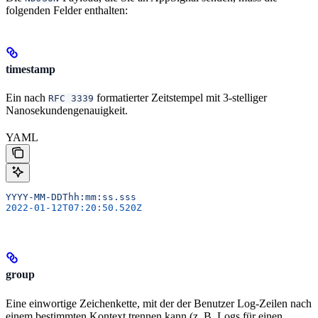
folgenden Felder enthalten:
timestamp
Ein nach
formatierter Zeitstempel mit 3-stelliger
RFC 3339
Nanosekundengenauigkeit.
YAML
YYYY-MM-DDThh:mm:ss.sss
2022-01-12T07:20:50.520Z
group
Eine einwortige Zeichenkette, mit der der Benutzer Log-Zeilen nach
einem bestimmten Kontext trennen kann (z. B. Logs für einen