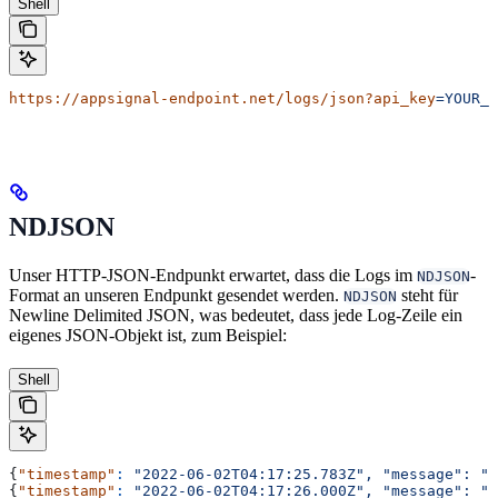
Shell
https://appsignal-endpoint.net/logs/json?api_key
=YOUR_L
NDJSON
Unser HTTP-JSON-Endpunkt erwartet, dass die Logs im
-
NDJSON
Format an unseren Endpunkt gesendet werden.
steht für
NDJSON
Newline Delimited JSON, was bedeutet, dass jede Log-Zeile ein
eigenes JSON-Objekt ist, zum Beispiel:
Shell
{
"timestamp"
:
 "2022-06-02T04:17:25.783Z",
 "message":
 "f
{
"timestamp"
:
 "2022-06-02T04:17:26.000Z",
 "message":
 "b