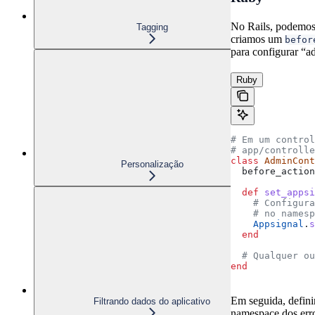
No Rails, podemos
Tagging
criamos um
befor
para configurar “a
Ruby
# Em um control
# app/controlle
class
 AdminCont
Personalização
  before_action
  def
 set_appsi
    # Configura
    # no names
    Appsignal
.
s
  end
  # Qualquer ou
end
Em seguida, defini
Filtrando dados do aplicativo
namespace dos err