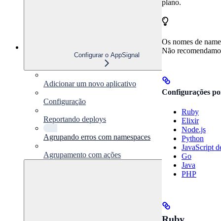
plano.
Os nomes de namesp
Não recomendamos
Configurar o AppSignal
Adicionar um novo aplicativo
Configurações po
Configuração
Ruby
Reportando deploys
Elixir
Node.js
Agrupando erros com namespaces
Python
JavaScript d
Agrupamento com ações
Go
Java
PHP
Ruby