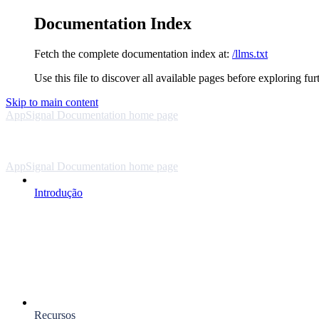
Documentation Index
Fetch the complete documentation index at:
/llms.txt
Use this file to discover all available pages before exploring fur
Skip to main content
AppSignal Documentation
home page
AppSignal Documentation
home page
Introdução
Recursos