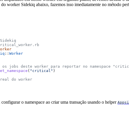
do worker Sidekiq abaixo, fazemos isso imediatamente no método perf
 Sidekiq
ritical_worker.rb
orker
iq
::
Worker
 os jobs deste worker para reportar no namespace "critic
et_namespace
(
"critical"
)
real do worker
 configurar o namespace ao criar uma transação usando o helper
Appsi