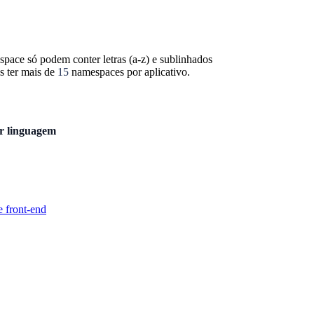
ace só podem conter letras (a-z) e sublinhados
 ter mais de
15
namespaces por aplicativo.
r linguagem
e front-end