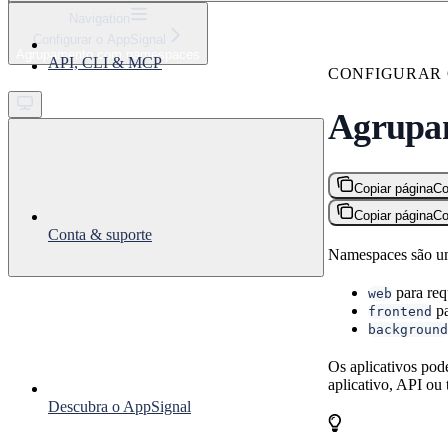
⌘
K
Navigation
Configurar o AppSignal
Support
Agrupamento com namespaces
API, CLI & MCP
Get started
CONFIGURAR 
Agrupa
Copiar página
Co
Copiar página
Co
Conta & suporte
Namespaces são uma
para req
web
pa
frontend
background
Os aplicativos pod
aplicativo, API ou
Descubra o AppSignal