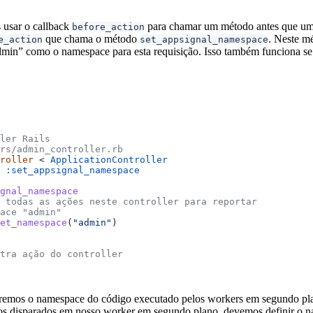
 usar o callback
para chamar um método antes que uma 
before_action
que chama o método
. Neste 
e_action
set_appsignal_namespace
dmin” como o namespace para esta requisição. Isso também funciona se 
ler Rails
rs/admin_controller.rb
roller
 < 
ApplicationController
 
:set_appsignal_namespace
gnal_namespace
 todas as ações neste controller para reportar
pace "admin"
et_namespace
(
"admin"
)
tra ação do controller
remos o namespace do código executado pelos workers em segundo plano
os disparados em nosso worker em segundo plano, devemos definir o n