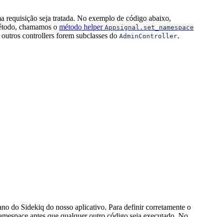
requisição seja tratada. No exemplo de código abaixo,
método, chamamos o
método helper
Appsignal.set_namespace
outros controllers forem subclasses do
.
AdminController
 do Sidekiq do nosso aplicativo. Para definir corretamente o
amespace antes que qualquer outro código seja executado. No