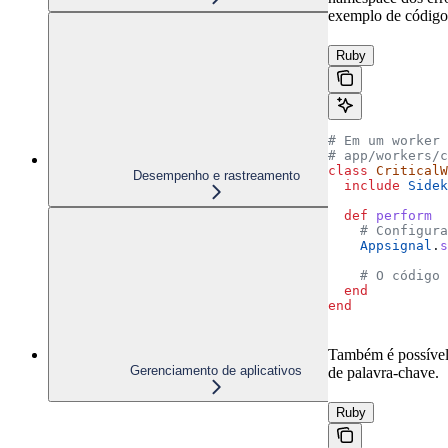
exemplo de código 
Ruby
# Em um worker
# app/workers/c
class
 CriticalW
Desempenho e rastreamento
  include
 Sidek
  def
 perform
    # Configura
    Appsignal
.
s
    # O código 
  end
end
Também é possível
Gerenciamento de aplicativos
de palavra-chave.
Ruby