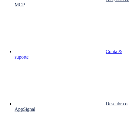
MCP
Conta &
suporte
Descubra o
AppSignal