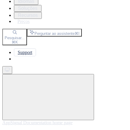
Idiomas
Soluções
Recursos
Preços
Perguntar ao assistente
⌘
I
Pesquisar...
⌘
K
Support
Get started
AppSignal Documentation
home page