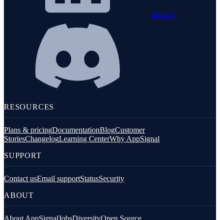
discord
RESOURCES
Plans & pricing
Documentation
Blog
Customer
Stories
Changelog
Learning Center
Why AppSignal
SUPPORT
Contact us
Email support
Status
Security
ABOUT
About AppSignal
Jobs
Diversity
Open Source