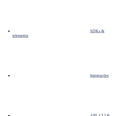
SDKs &
telemetria
Integrações
API, CLI &