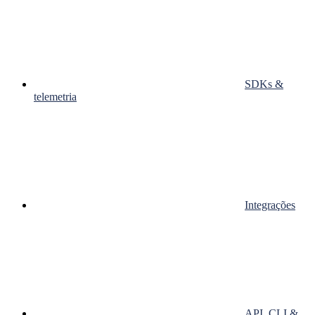
SDKs &
telemetria
Integrações
API, CLI &