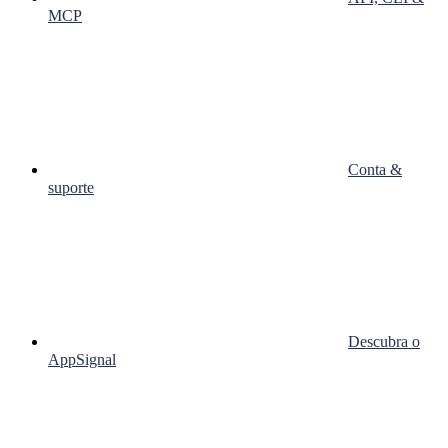
MCP
Conta &
suporte
Descubra o
AppSignal