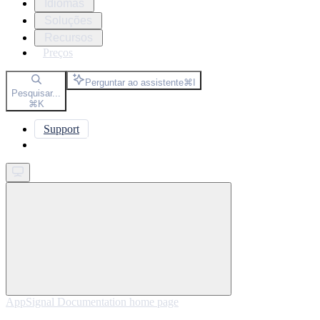
Idiomas
Soluções
Recursos
Preços
Perguntar ao assistente
⌘
I
Pesquisar...
⌘
K
Support
Get started
AppSignal Documentation
home page