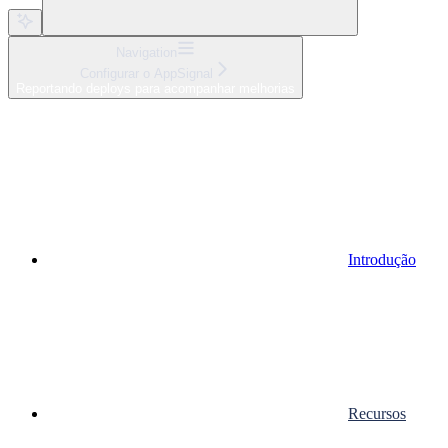
Navigation
Configurar o AppSignal
Reportando deploys para acompanhar melhorias
Introdução
Recursos