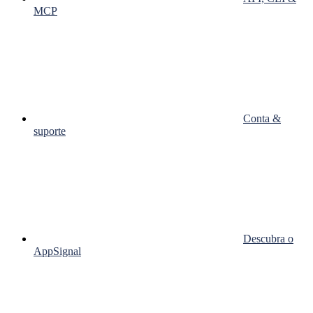
MCP
Conta &
suporte
Descubra o
AppSignal