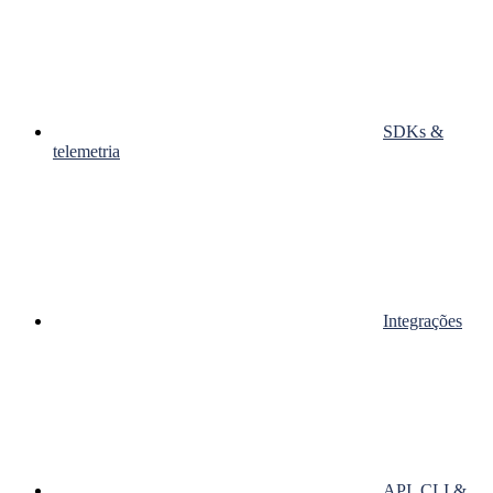
SDKs &
telemetria
Integrações
API, CLI &