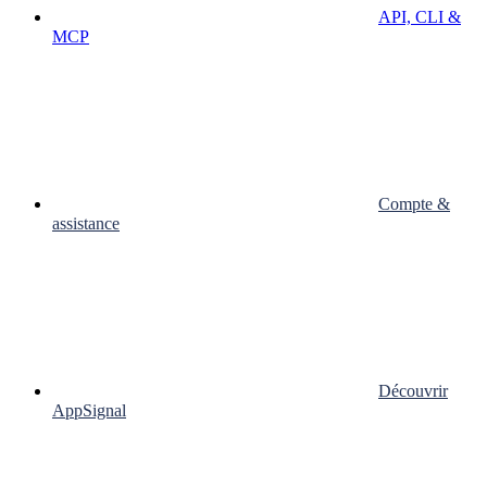
API, CLI &
MCP
Compte &
assistance
Découvrir
AppSignal