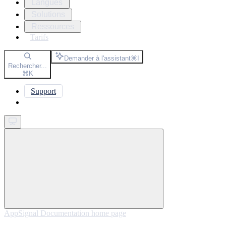
Langues
Solutions
Ressources
Tarifs
Demander à l'assistant
⌘
I
Rechercher...
⌘
K
Support
Get started
AppSignal Documentation
home page