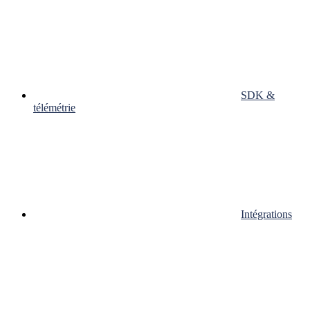
SDK &
télémétrie
Intégrations