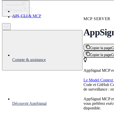
⌘
K
Navigation
MCP server
Support
AppSignal MCP
API, CLI & MCP
Get started
MCP SERVER
AppSig
Copier la page
C
Copier la page
C
Compte & assistance
AppSignal MCP est
Le Model Context
Code et GitHub Cop
de surveillance : er
AppSignal MCP est
vous préférez exéc
Découvrir AppSignal
disponible.