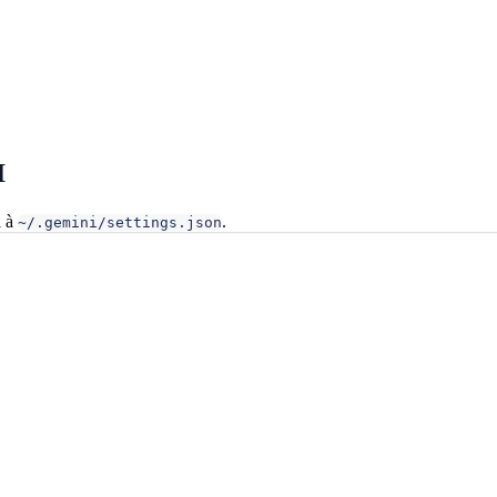
I
l à
.
~/.gemini/settings.json