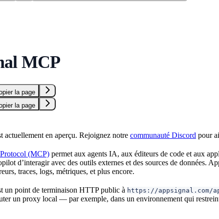
nal MCP
opier la page
opier la page
 actuellement en aperçu. Rejoignez notre
communauté Discord
pour ai
 Protocol (MCP)
permet aux agents IA, aux éditeurs de code et aux ap
ilot d’interagir avec des outils externes et des sources de données. 
reurs, traces, logs, métriques, et plus encore.
 un point de terminaison HTTP public à
https://appsignal.com/a
uter un proxy local — par exemple, dans un environnement qui restreint