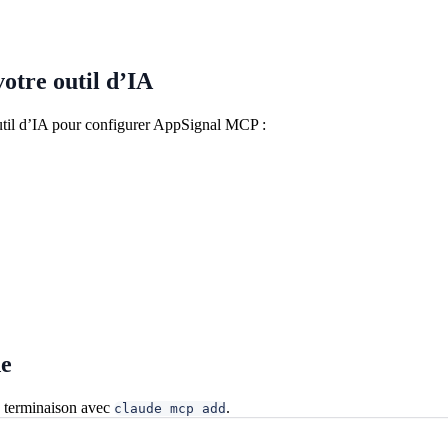
otre outil d’IA
util d’IA pour configurer AppSignal MCP :
e
e terminaison avec
.
claude mcp add