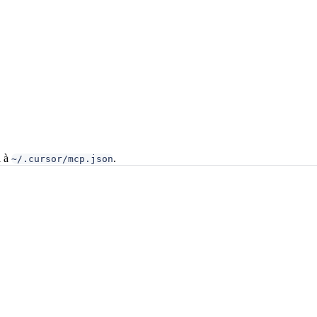
l à
.
~/.cursor/mcp.json