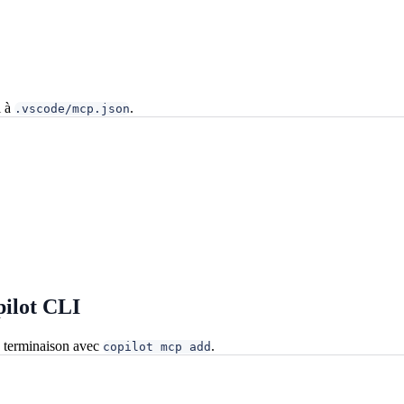
l à
.
.vscode/mcp.json
ilot CLI
e terminaison avec
.
copilot mcp add