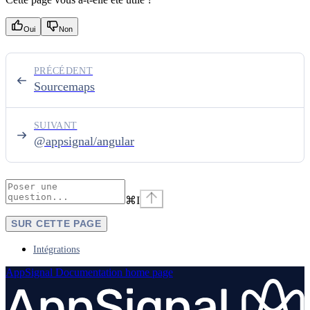
Oui
Non
PRÉCÉDENT
Sourcemaps
SUIVANT
@appsignal/angular
⌘
I
SUR CETTE PAGE
Intégrations
AppSignal Documentation
home page