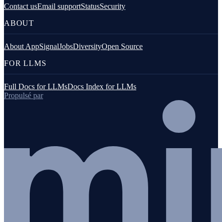
Contact us
Email support
Status
Security
ABOUT
About AppSignal
Jobs
Diversity
Open Source
FOR LLMS
Full Docs for LLMs
Docs Index for LLMs
Propulsé par