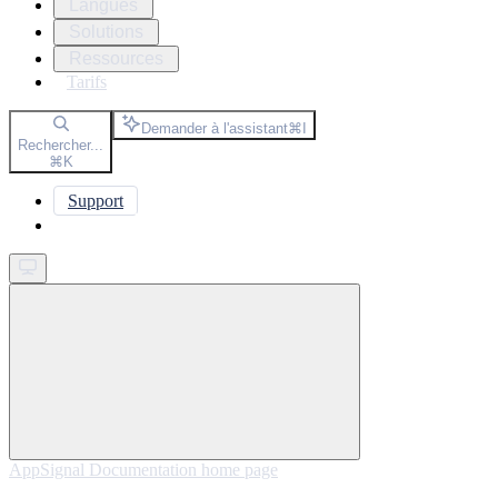
Langues
Solutions
Ressources
Tarifs
Demander à l'assistant
⌘
I
Rechercher...
⌘
K
Support
Get started
AppSignal Documentation
home page