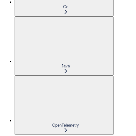
Go
Java
OpenTelemetry