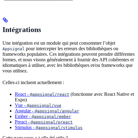
Intégrations
Une intégration est un module qui peut consommer l’objet
pour intercepter les erreurs des bibliothèques ou
Appsignal
frameworks populaires. Ces intégrations peuvent prendre différentes
formes, et nous visons généralement à fournir des API cohérentes et
idiomatiques à utiliser, avec les bibliothèques et/ou frameworks que
vous utilisez.
Celles-ci incluent actuellement :
React -
(fonctionne avec React Native et
@appsignal/react
Expo)
Vue -
@appsignal/vue
Angular -
@appsignal/angular
Ember -
@appsignal/ember
Preact -
@appsignal/preact
Stimulus -
@appsignal/stimulus
Cette page vous a-t-elle été utile ?