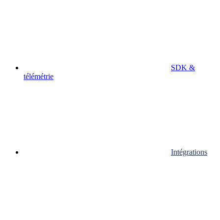
SDK &
télémétrie
Intégrations