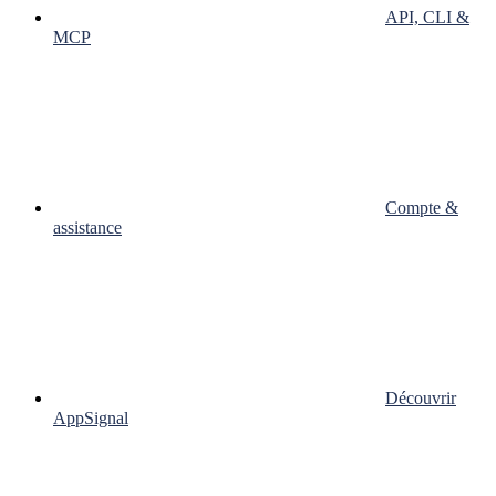
API, CLI &
MCP
Compte &
assistance
Découvrir
AppSignal