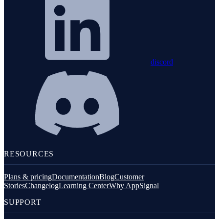
discord
RESOURCES
Plans & pricing
Documentation
Blog
Customer
Stories
Changelog
Learning Center
Why AppSignal
SUPPORT