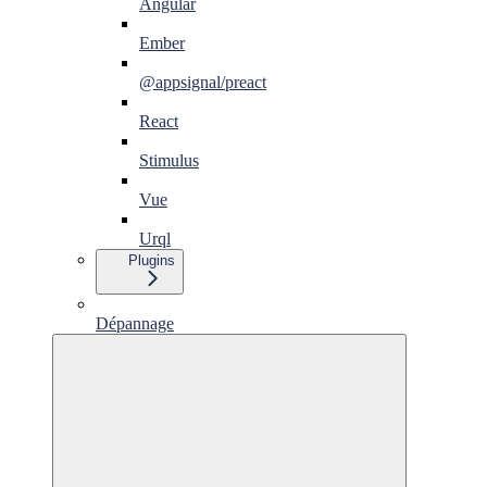
Angular
Ember
@appsignal/preact
React
Stimulus
Vue
Urql
Plugins
Dépannage