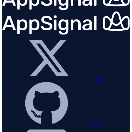
x
github
linkedin