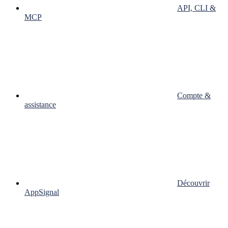
API, CLI &
MCP
Compte &
assistance
Découvrir
AppSignal