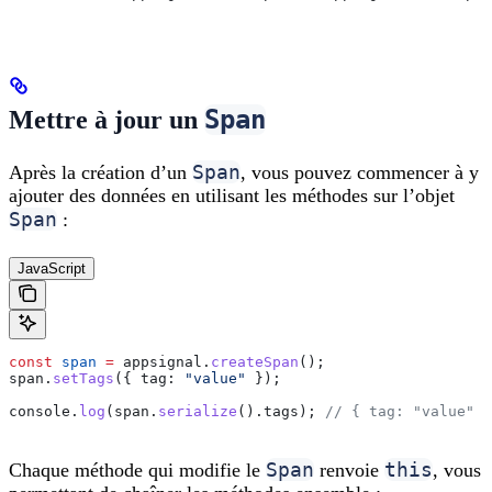
Span
Mettre à jour un
Span
Après la création d’un
, vous pouvez commencer à y
ajouter des données en utilisant les méthodes sur l’objet
Span
:
JavaScript
const
 span
 =
 appsignal
.
createSpan
();
span
.
setTags
({ 
tag:
 "value"
 });
console
.
log
(
span
.
serialize
().
tags
); 
// { tag: "value" }
Span
this
Chaque méthode qui modifie le
renvoie
, vous