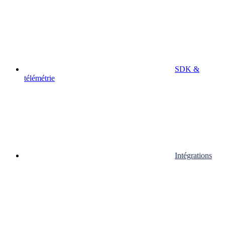
SDK &
télémétrie
Intégrations