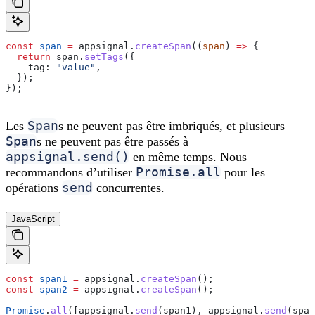
const
 span
 =
 appsignal
.
createSpan
((
span
) 
=>
 {
  return
 span
.
setTags
({
    tag:
 "value"
,
  });
});
Span
Les
s ne peuvent pas être imbriqués, et plusieurs
Span
s ne peuvent pas être passés à
appsignal.send()
en même temps. Nous
Promise.all
recommandons d’utiliser
pour les
send
opérations
concurrentes.
JavaScript
const
 span1
 =
 appsignal
.
createSpan
();
const
 span2
 =
 appsignal
.
createSpan
();
Promise
.
all
([
appsignal
.
send
(
span1
), 
appsignal
.
send
(
span