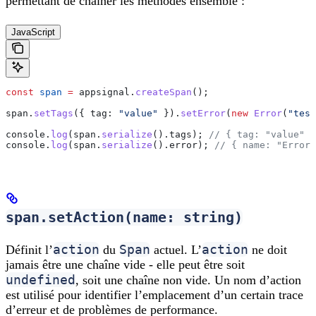
permettant de chaîner les méthodes ensemble :
JavaScript
const
 span
 =
 appsignal
.
createSpan
();
span
.
setTags
({ 
tag:
 "value"
 }).
setError
(
new
 Error
(
"test
console
.
log
(
span
.
serialize
().
tags
); 
// { tag: "value" }
console
.
log
(
span
.
serialize
().
error
); 
// { name: "Error"
span.setAction(name: string)
action
Span
action
Définit l’
du
actuel. L’
ne doit
jamais être une chaîne vide - elle peut être soit
undefined
, soit une chaîne non vide. Un nom d’action
est utilisé pour identifier l’emplacement d’un certain trace
d’erreur et de problèmes de performance.