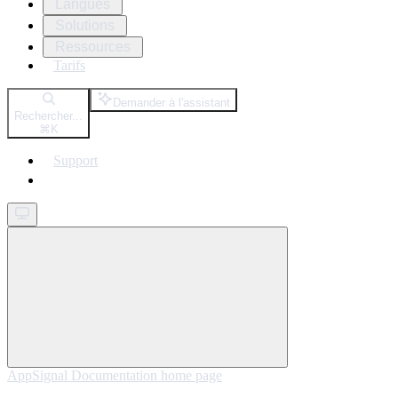
Langues
Solutions
Ressources
Tarifs
Demander à l'assistant
Rechercher...
⌘
K
Support
Get started
AppSignal Documentation
home page